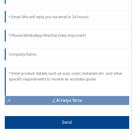
AI Helps Write
Send