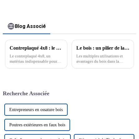
Blog Associé
Contreplaqué 4x8 : le matériau essentiel pour chaque projet de construction
Le bois : un pilier de la construction moderne
Le contreplaqué 4x8, un
Les multiples utilisations et
matériau indispensable pour
avantages du bois dans la
tout projet de construction Le
construction, la décoration
contreplaqué 4x8, également
intérieure et bien plus encore.
connu sous le nom de
Découvrez sa durabilité et ses
contreplaqué 4 x 8 ou
perspectives d'avenir.
contreplaqué 8x4, est un
Recherche Associée
matériau polyvalent utilisé
dans la construction.
Découvrez ses ...
Entrepreneurs en ossature bois
Poutres extérieures en faux bois