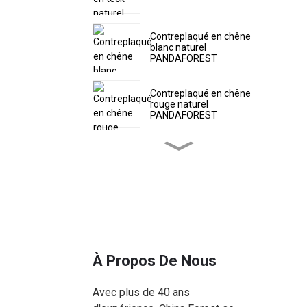
Contreplaqué en chêne
blanc naturel
PANDAFOREST
Contreplaqué en chêne
rouge naturel
PANDAFOREST
Contreplaqué de frêne
naturel PANDAFOREST
Contreplaqué de hêtre |
Panneau de contreplaqué
en placage de hêtre
À Propos De Nous
Contreplaqué filmé
PANDAFOREST en
bouleau
Avec plus de 40 ans