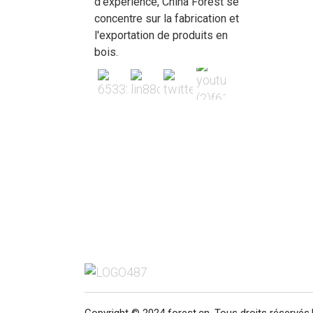
d'expérience, China Forest se
Contreplaqué Sapele |
concentre sur la fabrication et
Panneau de contreplaqué
l'exportation de produits en
en placage Sapele
bois.