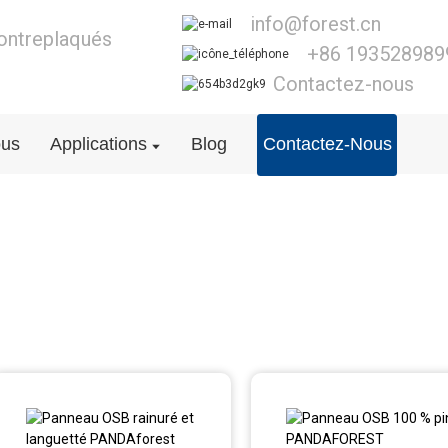
info@forest.cn
contreplaqués
+86 193528989
Contactez-nous
ous
Applications
Blog
Contactez-Nous
OSB3