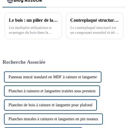
Blog Associé
Le bois : un pilier de la construction moderne
Contreplaqué structurel : l'épine dorsale de la construction moderne
Les multiples utilisations et
Le contreplaqué structurel est
avantages du bois dans la
un composant essentiel et très
construction, la décoration
polyvalent dans les projets de
intérieure et bien plus encore.
construction, offrant la
Découvrez sa durabilité et ses
résistance et la durabilité
perspectives d'avenir.
nécessaires à une large gamme
d'applications. Qu'il soit utilisé
Recherche Associée
pour...
Panneau mural standard en MDF à rainure et languette
Planches à rainures et languettes traitées sous pression
Planches de bois à rainure et languette pour plafond
Planches murales à rainures et languettes en pin noueux