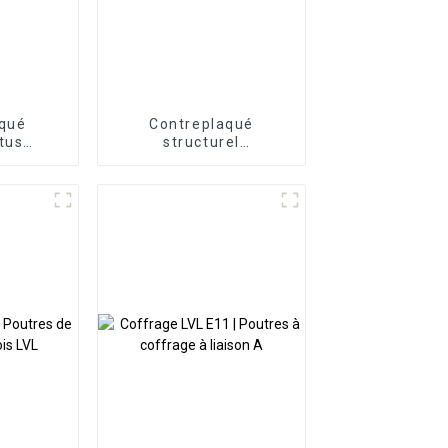
aqué
Contreplaqué
tus
structurel
REST
PANDAFOREST F8