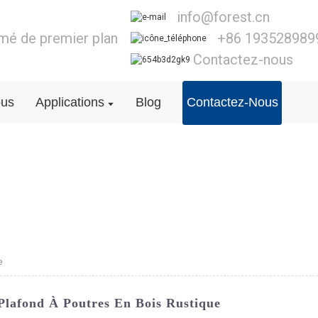
info@forest.cn
lmé de premier plan
+86 193528989
Contactez-nous
ous
Applications
Blog
Contactez-Nous
e
Plafond À Poutres En Bois Rustique