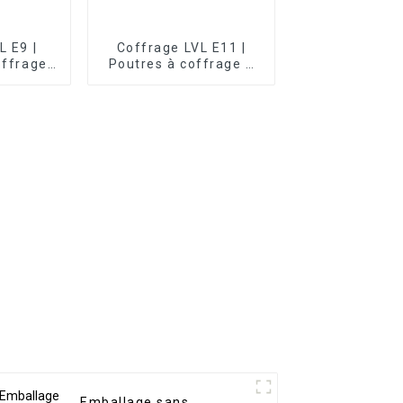
L E9 |
Coffrage LVL E11 |
offrage
Poutres à coffrage à
LVL
liaison A
Emballage sans