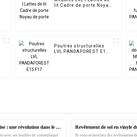
lit Cadre de porte Noyau
de porte
Poutres structurelles
LVL PANDAFOREST E15
F17
Panneaux de contreplaqué de la forêt chinoise : une révolution dans le domaine des panneaux de bois
is avec ses feuilles de contreplaqué
Si vous recherchez des revêtements de