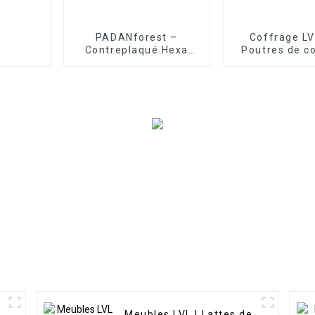
PADANforest –
Coffrage LV
Contreplaqué Hexa
Poutres de c
antidérapant
en bois 
Meubles LVL | Lattes de