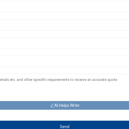
AI Helps Write
Send