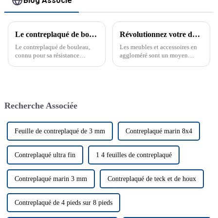
Blog Associé
Le contreplaqué de bouleau révolutionne le travail du bois et la construction
Révolutionnez votre décoration intérieure avec des meubles et des accessoires en aggloméré
Le contreplaqué de bouleau,
Les meubles et accessoires en
connu pour sa résistance
aggloméré sont un moyen
exceptionnelle et son beau
économique d'ajouter du style
grain, devient rapidement un
et de la longévité à votre
favori...
décoration intérieure.
Recherche Associée
Feuille de contreplaqué de 3 mm
Contreplaqué marin 8x4
Contreplaqué ultra fin
1 4 feuilles de contreplaqué
Contreplaqué marin 3 mm
Contreplaqué de teck et de houx
Contreplaqué de 4 pieds sur 8 pieds