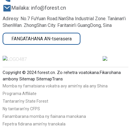
Mailaka: info@forest.cn
Adiresy: No.7 FuYuan Road.NanSha Industrial Zone. Tanànan'i
ShenWan. ZhongShan City. Faritanin'i GuangDong, Sina
FANGATAHANA AN-tserasera
Copyright © 2024 forest.cn. Zo rehetra voatokana.
Fikarohana
ambony
Sitemap
SitemapTrans
Momba ny famatsiana vokatra avy amin'ny ala any Shina
Programa Affiliate
Tantaran'ny State Forest
Ny tantaran'ny CFPS
Fanambarana momba ny fiainana manokana
Fepetra fidirana amin'ny tranokala