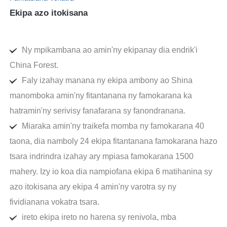
Ekipa azo itokisana
Ny mpikambana ao amin'ny ekipanay dia endrik'i
China Forest.
Faly izahay manana ny ekipa ambony ao Shina
manomboka amin'ny fitantanana ny famokarana ka
hatramin'ny serivisy fanafarana sy fanondranana.
Miaraka amin'ny traikefa momba ny famokarana 40
taona, dia namboly 24 ekipa fitantanana famokarana hazo
tsara indrindra izahay ary mpiasa famokarana 1500
mahery. Izy io koa dia nampiofana ekipa 6 matihanina sy
azo itokisana ary ekipa 4 amin'ny varotra sy ny
fividianana vokatra tsara.
ireto ekipa ireto no harena sy renivola, mba