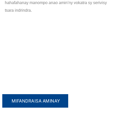
hahafahanay manompo anao amin'ny vokatra sy serivisy
tsara indrindra.
Mifandraisa Aminay!
Raha liana amin'ny vokatray ianao na te hiresaka
momba ny baiko namboarina, azafady mba
mifandraisa aminay.
MIFANDRAISA AMINAY