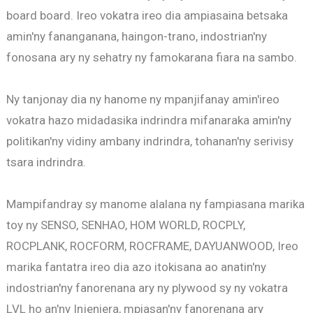
board board. Ireo vokatra ireo dia ampiasaina betsaka
amin'ny fananganana, haingon-trano, indostrian'ny
fonosana ary ny sehatry ny famokarana fiara na sambo.
Ny tanjonay dia ny hanome ny mpanjifanay amin'ireo
vokatra hazo midadasika indrindra mifanaraka amin'ny
politikan'ny vidiny ambany indrindra, tohanan'ny serivisy
tsara indrindra.
Mampifandray sy manome alalana ny fampiasana marika
toy ny SENSO, SENHAO, HOM WORLD, ROCPLY,
ROCPLANK, ROCFORM, ROCFRAME, DAYUANWOOD, Ireo
marika fantatra ireo dia azo itokisana ao anatin'ny
indostrian'ny fanorenana ary ny plywood sy ny vokatra
LVL ho an'ny Injeniera, mpiasan'ny fanorenana ary