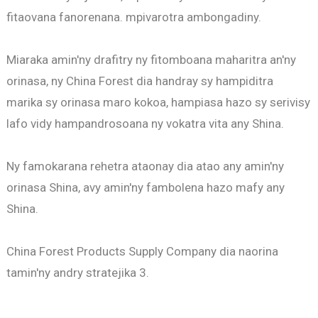
fitaovana fanorenana. mpivarotra ambongadiny.
Miaraka amin'ny drafitry ny fitomboana maharitra an'ny
orinasa, ny China Forest dia handray sy hampiditra
marika sy orinasa maro kokoa, hampiasa hazo sy serivisy
lafo vidy hampandrosoana ny vokatra vita any Shina.
Ny famokarana rehetra ataonay dia atao any amin'ny
orinasa Shina, avy amin'ny fambolena hazo mafy any
Shina.
China Forest Products Supply Company dia naorina
tamin'ny andry stratejika 3.