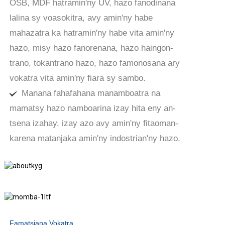
OSB, MDF hatramin'ny UV, hazo fanodinana
lalina sy voasokitra, avy amin'ny habe
mahazatra ka hatramin'ny habe vita amin'ny
hazo, misy hazo fanorenana, hazo haingon-
trano, tokantrano hazo, hazo famonosana ary
vokatra vita amin'ny fiara sy sambo.
Manana fahafahana manamboatra na
mamatsy hazo namboarina izay hita eny an-
tsena izahay, izay azo avy amin'ny fitaoman-
karena matanjaka amin'ny indostrian'ny hazo.
Famatsiana Vokatra