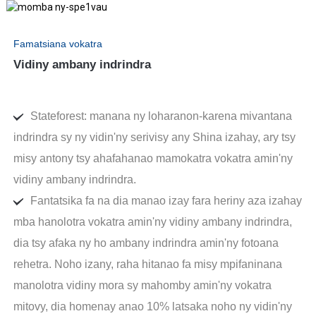
Famatsiana vokatra
Vidiny ambany indrindra
Stateforest: manana ny loharanon-karena mivantana
indrindra sy ny vidin'ny serivisy any Shina izahay, ary tsy
misy antony tsy ahafahanao mamokatra vokatra amin'ny
vidiny ambany indrindra.
Fantatsika fa na dia manao izay fara heriny aza izahay
mba hanolotra vokatra amin'ny vidiny ambany indrindra,
dia tsy afaka ny ho ambany indrindra amin'ny fotoana
rehetra. Noho izany, raha hitanao fa misy mpifaninana
manolotra vidiny mora sy mahomby amin'ny vokatra
mitovy, dia homenay anao 10% latsaka noho ny vidin'ny