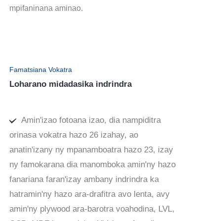
mpifaninana aminao.
Famatsiana Vokatra
Loharano midadasika indrindra
Amin'izao fotoana izao, dia nampiditra
orinasa vokatra hazo 26 izahay, ao
anatin'izany ny mpanamboatra hazo 23, izay
ny famokarana dia manomboka amin'ny hazo
fanariana faran'izay ambany indrindra ka
hatramin'ny hazo ara-drafitra avo lenta, avy
amin'ny plywood ara-barotra voahodina, LVL,