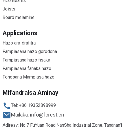
H20 Beams
Joists
Board melamine
Applications
Hazo ara-drafitra
Fampiasana hazo gorodona
Fampiasana hazo fisaka
Fampiasana fanaka hazo
Fonosana Mampiasa hazo
Mifandraisa Aminay
Tel: +86 19352898999
Mailaka: info@forest.cn
Adiresy: No.7 FuYuan Road.NanSha Industrial Zone. Tanànan'i