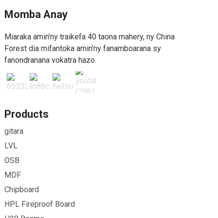
Momba Anay
Miaraka amin'ny traikefa 40 taona mahery, ny China
Forest dia mifantoka amin'ny fanamboarana sy
fanondranana vokatra hazo.
Products
gitara
LVL
OSB
MDF
Chipboard
HPL Fireproof Board