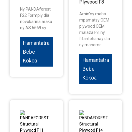
Plywood F8
Ny PANDAforest
Amin'ny maha
F22 Formply dia
mpamatsy OEM
novokarina araka
plywood OEM
ny AS 6669 sy...
malaza F8, ny
fifantohanay dia
Hamantatra
ny manome ...
Bebe
Hamantatra
Kokoa
Bebe
Kokoa