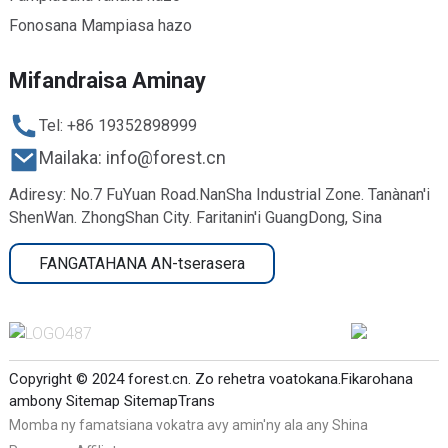
Fonosana Mampiasa hazo
Mifandraisa Aminay
Tel: +86 19352898999
Mailaka: info@forest.cn
Adiresy: No.7 FuYuan Road.NanSha Industrial Zone. Tanànan'i
ShenWan. ZhongShan City. Faritanin'i GuangDong, Sina
FANGATAHANA AN-tserasera
Copyright © 2024 forest.cn. Zo rehetra voatokana.
Fikarohana
ambony
Sitemap
SitemapTrans
Momba ny famatsiana vokatra avy amin'ny ala any Shina