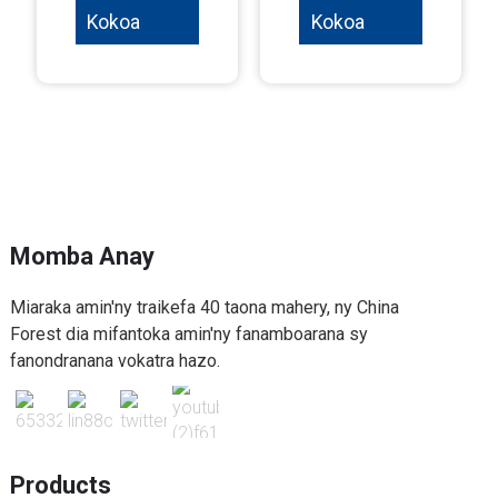
Kokoa
Kokoa
Momba Anay
Miaraka amin'ny traikefa 40 taona mahery, ny China
Forest dia mifantoka amin'ny fanamboarana sy
fanondranana vokatra hazo.
Products