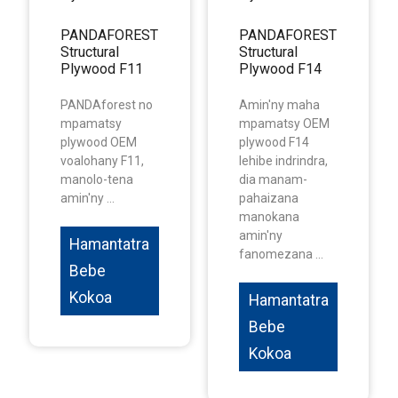
PANDAFOREST
PANDAFOREST
Structural
Structural
Plywood F11
Plywood F14
PANDAforest no
Amin'ny maha
mpamatsy
mpamatsy OEM
plywood OEM
plywood F14
voalohany F11,
lehibe indrindra,
manolo-tena
dia manam-
amin'ny ...
pahaizana
manokana
amin'ny
Hamantatra
fanomezana ...
Bebe
Kokoa
Hamantatra
Bebe
Kokoa