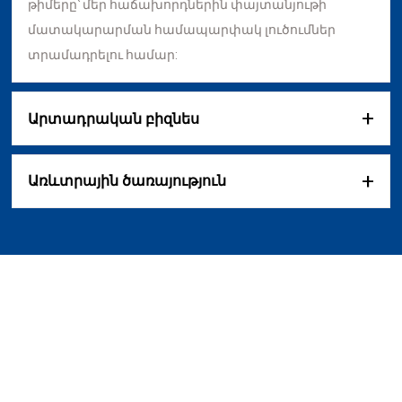
թիմերը՝ մեր հաճախորդներին փայտանյութի
մատակարարման համապարփակ լուծումներ
տրամադրելու համար:
+
Արտադրական բիզնես
+
Առևտրային ծառայություն