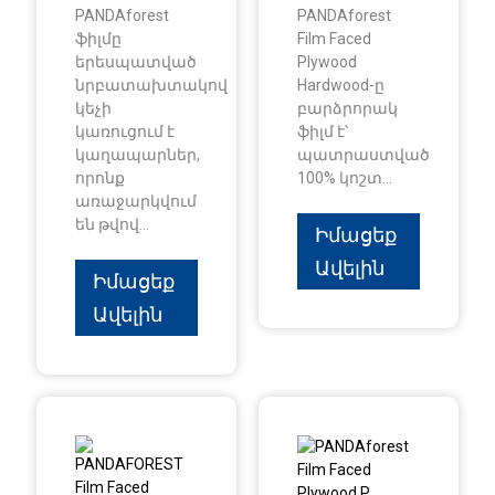
PANDAforest
PANDAforest
ֆիլմը
Film Faced
երեսպատված
Plywood
նրբատախտակով
Hardwood-ը
կեչի
բարձրորակ
կառուցում է
ֆիլմ է՝
կաղապարներ,
պատրաստված
որոնք
100% կոշտ...
առաջարկվում
են թվով...
Իմացեք
Ավելին
Իմացեք
Ավելին