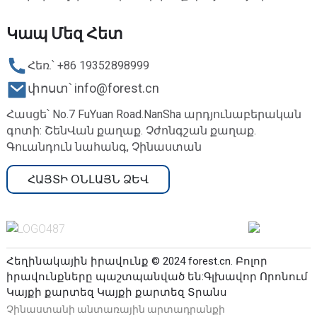
Կապ Մեզ Հետ
Հեռ.՝ +86 19352898999
փոստ՝ info@forest.cn
Հասցե՝ No.7 FuYuan Road.NanSha արդյունաբերական
գոտի: ՇենՎան քաղաք. Չժոնգշան քաղաք.
Գուանդուն նահանգ, Չինաստան
ՀԱՅՏԻ ՕՆԼԱՅՆ ՁԵՎ
Հեղինակային իրավունք © 2024 forest.cn. Բոլոր
իրավունքները պաշտպանված են:
Գլխավոր Որոնում
Կայքի քարտեզ
Կայքի քարտեզ Տրանս
Չինաստանի անտառային արտադրանքի