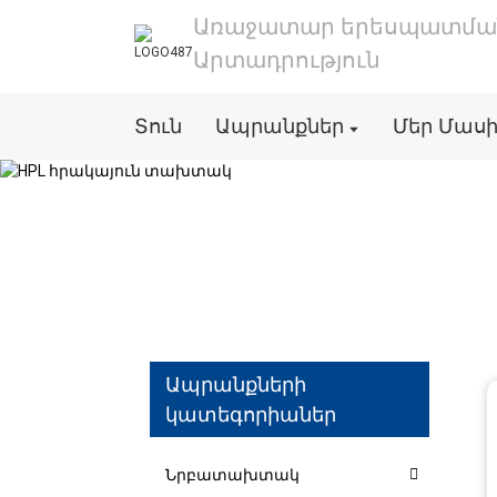
Առաջատար երեսպատմ
Արտադրություն
Տուն
Ապրանքներ
Մեր Մաս
Ապրանքների
կատեգորիաներ
Նրբատախտակ