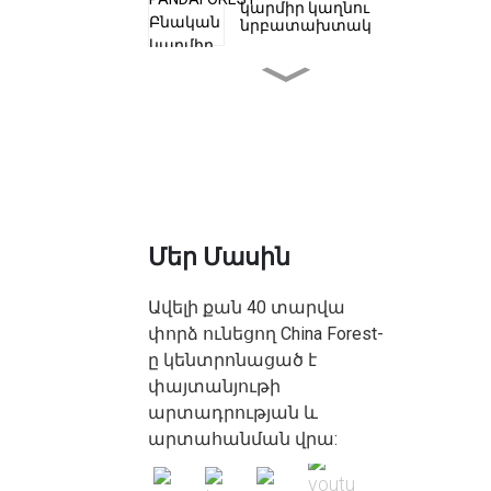
կարմիր կաղնու
նրբատախտակ
PANDAFOREST բնական
մոխրի
նրբատախտակ
Հաճարենի
նրբատախտակ |
Beech նրբատախտակ
Ply Wood Board
Մեր Մասին
PANDAFOREST Film Faced
Plywood Birch
Ավելի քան 40 տարվա
փորձ ունեցող China Forest-
Սապելե
ը կենտրոնացած է
նրբատախտակ |
Sapele նրբատախտակ
փայտանյութի
Ply Wood Board
արտադրության և
արտահանման վրա: