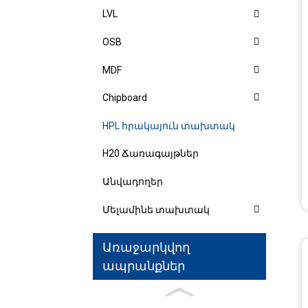
LVL
OSB
MDF
Chipboard
HPL հրակայուն տախտակ
H20 Ճառագայթներ
Անվադողեր
Մելամինե տախտակ
Առաջարկվող
ապրանքներ