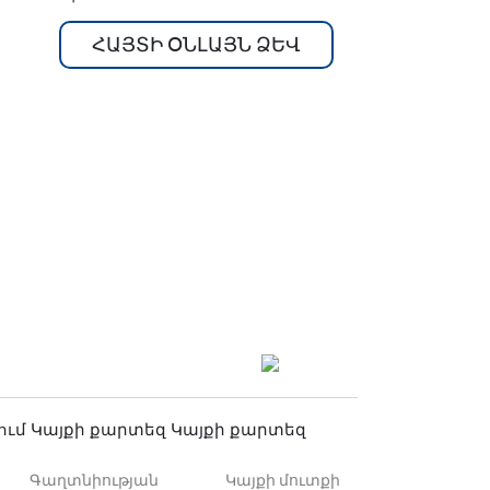
ՀԱՅՏԻ ՕՆԼԱՅՆ ՁԵՎ
ում
Կայքի քարտեզ
Կայքի քարտեզ
Գաղտնիության
Կայքի մուտքի