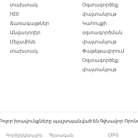
տախտակ
Օգտագործեք
H20
փայտանյութ
Ճառագայթներ
Կահույքի
Անվադողեր
օգտագործման
Մելամինե
փայտանյութ
տախտակ
Փաթեթավորում
Օգտագործեք
փայտանյութ
n. Բոլոր իրավունքները պաշտպանված են:
Գլխավոր Որոն
Գործընկերային
Պետական ​​
CFPS