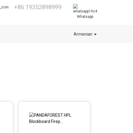
+86 19352898999
Whatsapp
Armenian
կ