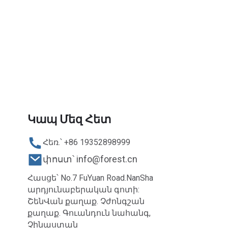
Կապ Մեզ Հետ
Հեռ.՝ +86 19352898999
փոստ՝ info@forest.cn
Հասցե՝ No.7 FuYuan Road.NanSha
արդյունաբերական գոտի:
ՇենՎան քաղաք. Չժոնգշան
քաղաք. Գուանդուն նահանգ,
Չինաստան