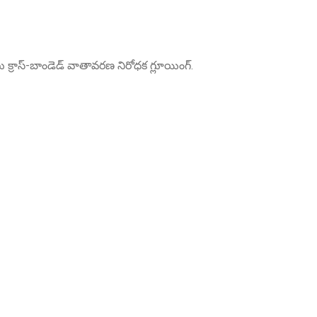
లు క్రాస్-బాండెడ్ వాతావరణ నిరోధక గ్లూయింగ్.