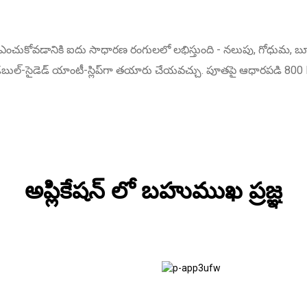
 ఉపరితలం ఎంచుకోవడానికి ఐదు సాధారణ రంగులలో లభిస్తుంది - నలుపు, గోధుమ
దా డబుల్-సైడెడ్ యాంటీ-స్లిప్‌గా తయారు చేయవచ్చు. పూతపై ఆధారపడి 8
అప్లికేషన్ లో బహుముఖ ప్రజ్ఞ
నిర్మాణ
పరంజా