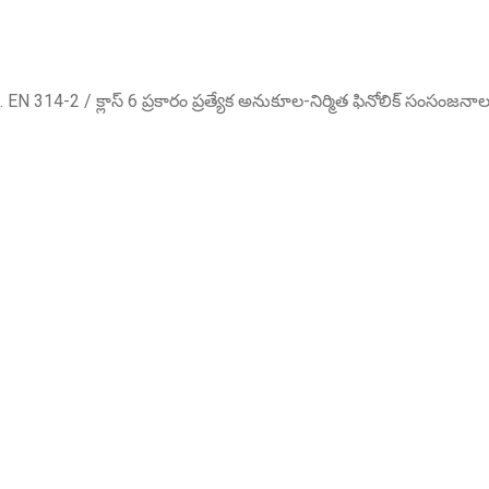
 EN 314-2 / ​​క్లాస్ 6 ప్రకారం ప్రత్యేక అనుకూల-నిర్మిత ఫినోలిక్ సంసంజనా