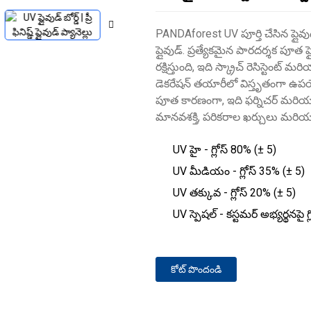
PANDAforest UV పూర్తి చేసిన ప్లైవుడ్
ప్లైవుడ్. ప్రత్యేకమైన పారదర్శక పూ
రక్షిస్తుంది, ఇది స్క్రాచ్ రెసిస్టెంట్
డెకరేషన్ తయారీలో విస్తృతంగా ఉప
పూత కారణంగా, ఇది ఫర్నిచర్ మరియు 
మానవశక్తి, పరికరాల ఖర్చులు మరియు 
UV హై - గ్లోస్ 80% (± 5)
UV మీడియం - గ్లోస్ 35% (± 5)
UV తక్కువ - గ్లోస్ 20% (± 5)
UV స్పెషల్ - కస్టమర్ అభ్యర్థనపై గ్
కోట్ పొందండి