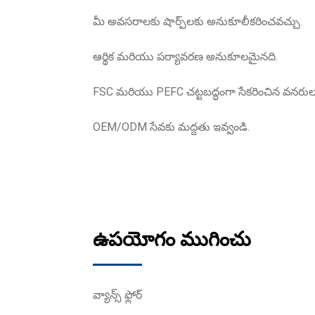
మీ అవసరాలకు షార్ప్‌లకు అనుకూలీకరించవచ్చు.
ఆర్థిక మరియు పర్యావరణ అనుకూలమైనది.
FSC మరియు PEFC చట్టబద్ధంగా సేకరించిన వనరులక
OEM/ODM సేవకు మద్దతు ఇవ్వండి.
ఉపయోగం ముగించు
వ్యాన్స్ ఫ్లోర్