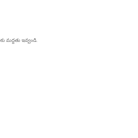
ు మద్దతు ఇవ్వండి.