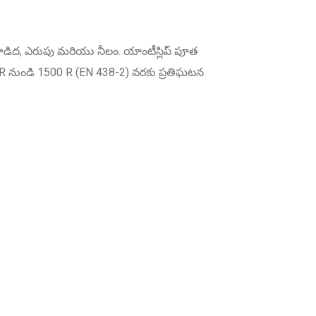
, బూడిద, ఎరుపు మరియు నీలం. యాంటీస్లిప్ పూత
00 R నుండి 1500 R (EN 438-2) వరకు ప్రతిఘటన