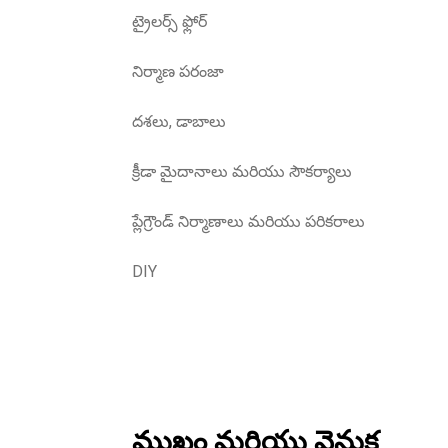
ట్రైలర్స్ ఫ్లోర్
నిర్మాణ పరంజా
దశలు, డాబాలు
క్రీడా మైదానాలు మరియు సౌకర్యాలు
ప్లేగ్రౌండ్ నిర్మాణాలు మరియు పరికరాలు
DIY
ముఖం మరియు వెనుక