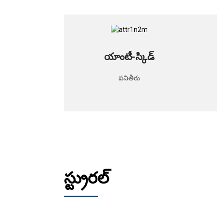
యాంటీ-స్కిడ్
పనితీరు
స్ట్రురల్