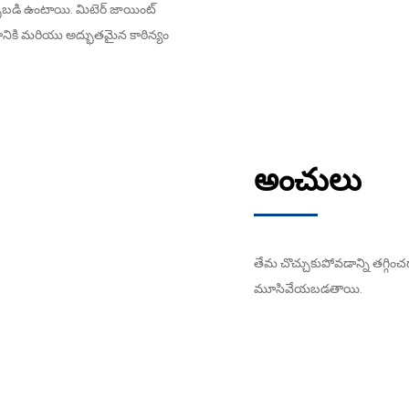
మర్చబడి ఉంటాయి. మిటెర్ జాయింట్
చడానికి మరియు అద్భుతమైన కాఠిన్యం
అంచులు
తేమ చొచ్చుకుపోవడాన్ని తగ్గించడా
మూసివేయబడతాయి.