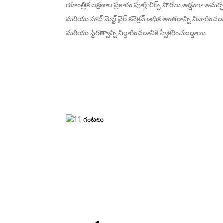
యాంత్రిక లక్షణాల ప్రకారం పూర్తి బిర్చ్ పొరలు అడ్డంగా అ
మరియు హాట్ మెల్ట్ వైర్ కనెక్షన్ అధిక అంతరాన్ని నివారిం
మరియు స్థిరత్వాన్ని నిర్ధారించడానికి స్వీకరించబడ్డాయి.