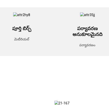
పూర్తి బిర్చ్
పర్యావరణ
అనుకూలమైనది
మెటీరియల్
పర్యావరణం