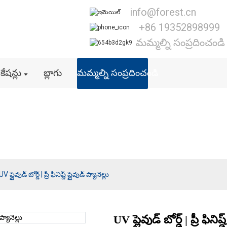
info@forest.cn
+86 19352898999
మమ్మల్ని సంప్రదించండి
ికేషన్లు
బ్లాగు
మమ్మల్ని సంప్రదించండి
UV ప్లైవుడ్
UV ప్లైవుడ్ బోర్డ్ | ప్రీ ఫినిష్డ్ ప్లైవుడ్ ప్యానెల్లు
UV ప్లైవుడ్ బోర్డ్ | ప్రీ ఫినిష్డ
Loading..
Loading..