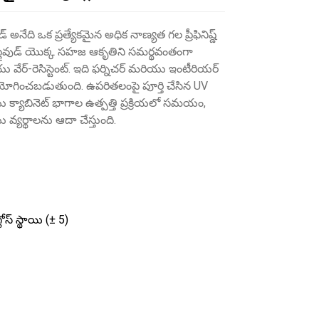
 అనేది ఒక ప్రత్యేకమైన అధిక నాణ్యత గల ప్రీఫినిష్డ్
త ప్లైవుడ్ యొక్క సహజ ఆకృతిని సమర్థవంతంగా
 మరియు వేర్-రెసిస్టెంట్. ఇది ఫర్నిచర్ మరియు ఇంటీరియర్
యోగించబడుతుంది. ఉపరితలంపై పూర్తి చేసిన UV
క్యాబినెట్ భాగాల ఉత్పత్తి ప్రక్రియలో సమయం,
వ్యర్థాలను ఆదా చేస్తుంది.
లోస్ స్థాయి (± 5)