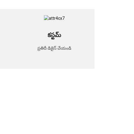
కస్టమ్
ప్రతిదీ డిజైన్ చేయండి