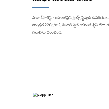
పాడాన్‌ఫారెస్ట్ - యాంటిస్లిప్ ట్రాన్స్ ప్లైవుడ్
సాంద్రత 220g/m2, సింగిల్-సైడ్ యాంటీ-స్లిప్ లే
విలువను ధరించండి.
వ్యాన్స్ ఫ్లోర్