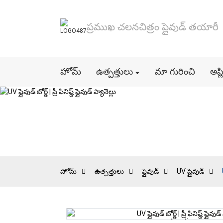
ప్రముఖ చలనచిత్రం ప్లైవుడ్ తయారీ
హోమ్
ఉత్పత్తులు
మా గురించి
అప్ల
హోమ్
ఉత్పత్తులు
ప్లైవుడ్
UV ప్లైవుడ్
Loading...
Loading...