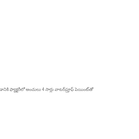
నికి ఫ్యాక్టరీలో అంచులు 4 సార్లు వాటర్‌ప్రూఫ్ పెయింట్‌తో