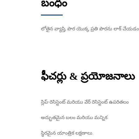
బంధం
లోతైన వ్యాప్తి, పొర యొక్క ప్రతి పొరను లాక్ చేయడం.
ఫీచర్లు & ప్రయోజనాలు
స్లిప్-రెసిస్టెంట్ మరియు వేర్ రెసిస్టెంట్ ఉపరితలం
అద్భుతమైన బలం మరియు మన్నిక.
స్థిరమైన యాంత్రిక లక్షణాలు.