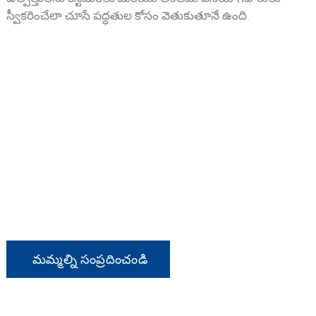
స్వీకరించేలా చూసే పద్ధతుల కోసం వెతుకుతూనే ఉంది.
మాతో సన్నిహితంగా ఉండండి!
మీరు మా ఉత్పత్తుల్లో దేనిపైనా ఆసక్తి కలిగి ఉంటే లేదా
అనుకూలీకరించిన ఆర్డర్ గురించి చర్చించాలనుకుంటే,
దయచేసి మమ్మల్ని సంప్రదించడానికి సంకోచించకండి.
మమ్మల్ని సంప్రదించండి