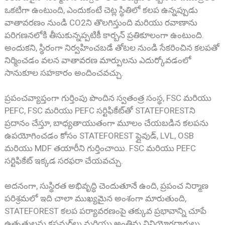
ఒకటిగా ఉంటుంది, ఎందుకంటే చెట్ల స్థితిలో కలప ఉన్నప్పుడు
వాతావరణం నుండి CO2ని తొలగిస్తుంది మరియు రవాణాను
పరిగణనలోకి తీసుకున్నప్పటికీ కార్బన్ ప్రతికూలంగా ఉంటుంది.
అందుకని, స్థిరంగా నిర్వహించబడే తోటల నుండి సేకరించిన కలపతో
నిర్మించడం వలన వాతావరణ మార్పులను ఎదుర్కోవడంలో
సానుకూల సహకారం అందించవచ్చు.
ప్రపంచవ్యాప్తంగా గుర్తింపు పొందిన స్వతంత్ర సంస్థ, FSC మరియు
PEFC, FSC మరియు PEFC సర్టిఫికేట్‌తో STATEFORESTని
ప్రదానం చేస్తూ, బాధ్యతాయుతంగా మూలం చేయబడిన కలపను
ఉపయోగించడం కోసం STATEFOREST ప్లైవుడ్, LVL, OSB
మరియు MDF తయారీని గుర్తించాయి. FSC మరియు PEFC
సర్టిఫికేట్ ఇక్కడ సరఫరా చేయవచ్చు.
అదనంగా, సుస్థిరత అభివృద్ధి చెందుతూనే ఉంది, ప్రపంచ నిర్మాణ
పరిశ్రమలో ఇది చాలా ముఖ్యమైన అంశంగా మారుతుంది,
STATEFOREST కలప పర్యావరణంపై తక్కువ ప్రభావాన్ని చూపే
ఉత్పత్తులను కస్టమర్‌లు మరియు అంతిమ వినియోగదారులు