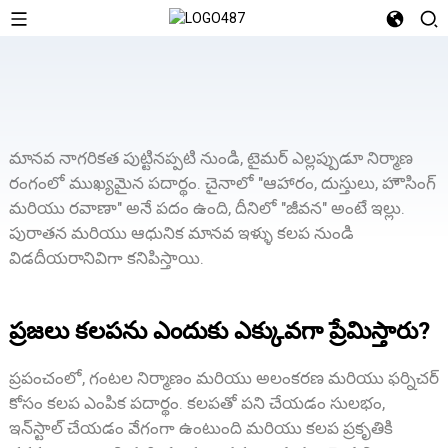
మానవ నాగరికత పుట్టినప్పటి నుండి, టైమర్ ఎల్లప్పుడూ నిర్మాణ
రంగంలో ముఖ్యమైన పదార్థం. చైనాలో "ఆహారం, దుస్తులు, హౌసింగ్
మరియు రవాణా" అనే పదం ఉంది, దీనిలో "జీవన" అంటే ఇల్లు.
పురాతన మరియు ఆధునిక మానవ ఇళ్ళు కలప నుండి
విడదీయరానివిగా కనిపిస్తాయి.
ప్రజలు కలపను ఎందుకు ఎక్కువగా ప్రేమిస్తారు?
ప్రపంచంలో, గంటల నిర్మాణం మరియు అలంకరణ మరియు ఫర్నిచర్
కోసం కలప ఎంపిక పదార్థం. కలపతో పని చేయడం సులభం,
ఇన్‌స్టాల్ చేయడం వేగంగా ఉంటుంది మరియు కలప ప్రకృతికి