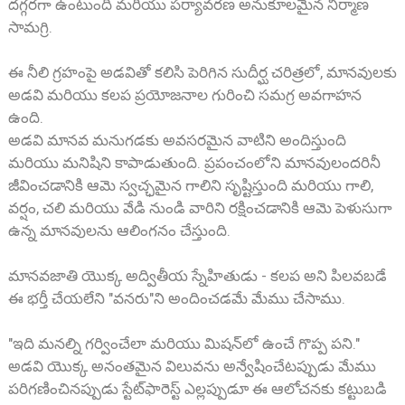
దగ్గరగా ఉంటుంది మరియు పర్యావరణ అనుకూలమైన నిర్మాణ
సామగ్రి.
ఈ నీలి గ్రహంపై అడవితో కలిసి పెరిగిన సుదీర్ఘ చరిత్రలో, మానవులకు
అడవి మరియు కలప ప్రయోజనాల గురించి సమగ్ర అవగాహన
ఉంది.
అడవి మానవ మనుగడకు అవసరమైన వాటిని అందిస్తుంది
మరియు మనిషిని కాపాడుతుంది. ప్రపంచంలోని మానవులందరినీ
జీవించడానికి ఆమె స్వచ్ఛమైన గాలిని సృష్టిస్తుంది మరియు గాలి,
వర్షం, చలి మరియు వేడి నుండి వారిని రక్షించడానికి ఆమె పెళుసుగా
ఉన్న మానవులను ఆలింగనం చేస్తుంది.
మానవజాతి యొక్క అద్వితీయ స్నేహితుడు - కలప అని పిలవబడే
ఈ భర్తీ చేయలేని "వనరు"ని అందించడమే మేము చేసాము.
"ఇది మనల్ని గర్వించేలా మరియు మిషన్‌లో ఉంచే గొప్ప పని."
అడవి యొక్క అనంతమైన విలువను అన్వేషించేటప్పుడు మేము
పరిగణించినప్పుడు స్టేట్‌ఫారెస్ట్ ఎల్లప్పుడూ ఈ ఆలోచనకు కట్టుబడి