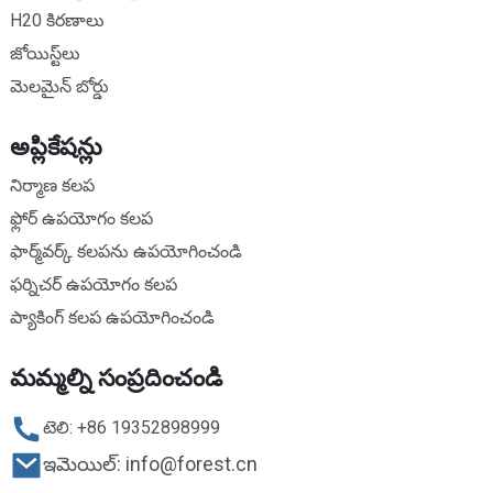
H20 కిరణాలు
జోయిస్ట్‌లు
మెలమైన్ బోర్డు
అప్లికేషన్లు
నిర్మాణ కలప
ఫ్లోర్ ఉపయోగం కలప
ఫార్మ్‌వర్క్ కలపను ఉపయోగించండి
ఫర్నిచర్ ఉపయోగం కలప
ప్యాకింగ్ కలప ఉపయోగించండి
మమ్మల్ని సంప్రదించండి
టెలి: +86 19352898999
ఇమెయిల్: info@forest.cn