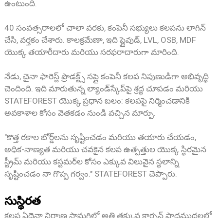
ఉంటుంది.
40 సంవత్సరాలలో చాలా వరకు, కంపెనీ సభ్యులు కలపను లాగిన్
చేసి, వర్తకం చేశారు. కాలక్రమేణా, ఇది ప్లైవుడ్, LVL, OSB, MDF
యొక్క తయారీదారు మరియు సరఫరాదారుగా మారింది.
నేడు, చైనా ఫారెస్ట్ ప్రొడక్ట్స్ సప్లై కంపెనీ కలప నిపుణుడిగా అభివృద్ధి
చెందింది. ఇది మారుతున్న ల్యాండ్‌స్కేప్‌పై శ్రద్ధ చూపడం మరియు
STATEFOREST యొక్క ప్రధాన బలం: కలపపై నిర్మించడానికి
అవకాశాల కోసం వెతకడం నుండి వచ్చిన మార్పు.
"కొత్త రకాల బోర్డ్‌లను సృష్టించడం మరియు తయారు చేయడం,
అధిక-నాణ్యత మరియు చవకైన కలప ఉత్పత్తుల యొక్క స్థిరమైన
స్ట్రీమ్ మరియు కస్టమర్‌ల కోసం ఎక్కువ విలువైన స్థలాన్ని
సృష్టించడం నా గొప్ప గర్వం." STATEFOREST చెప్పారు.
సుస్థిరత
కలప ఏదైనా నిర్మాణ సామగ్రిలో అతి తక్కువ కార్బన్ పాదముద్రలలో