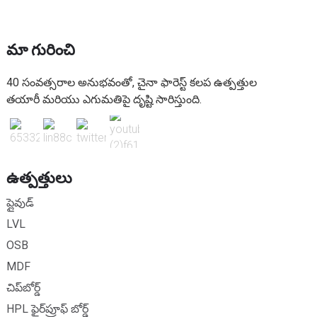
మా గురించి
40 సంవత్సరాల అనుభవంతో, చైనా ఫారెస్ట్ కలప ఉత్పత్తుల
తయారీ మరియు ఎగుమతిపై దృష్టి సారిస్తుంది.
ఉత్పత్తులు
ప్లైవుడ్
LVL
OSB
MDF
చిప్‌బోర్డ్
HPL ఫైర్‌ప్రూఫ్ బోర్డ్