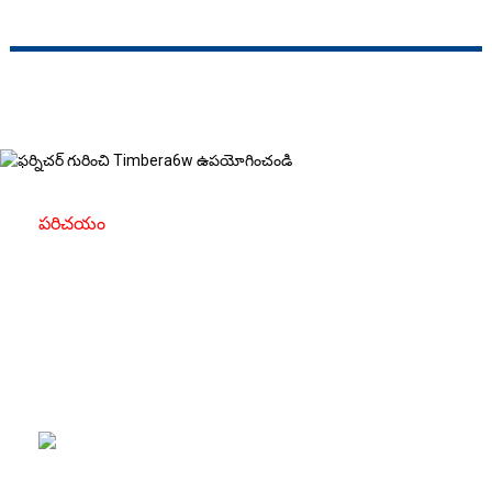
పరిచయం
ఫర్నిచర్ వాడకం కలప గురించి
ఫర్నీచర్ వినియోగ కలప అనేది ఫర్నిచర్‌ను
రూపొందించడానికి ప్రత్యేకంగా ఎంపిక చేయబడిన కలపను
సూచిస్తుంది, దాని బలం, అందం మరియు పనితనానికి
విలువైనది.
ఫర్నిచర్ ముక్కలలో
దీర్ఘాయువు మరియు దృఢత్వాన్ని అందిస్తుంది.