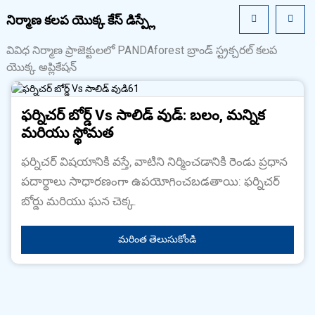
నిర్మాణ కలప యొక్క కేస్ డిస్ప్లే
వివిధ నిర్మాణ ప్రాజెక్టులలో PANDAforest బ్రాండ్ స్ట్రక్చరల్ కలప
యొక్క అప్లికేషన్
ఫర్నిచర్ బోర్డ్ Vs సాలిడ్ వుడ్: బలం, మన్నిక
మరియు స్థోమత
ఫర్నిచర్ విషయానికి వస్తే, వాటిని నిర్మించడానికి రెండు ప్రధాన
పదార్థాలు సాధారణంగా ఉపయోగించబడతాయి: ఫర్నిచర్
బోర్డు మరియు ఘన చెక్క.
మరింత తెలుసుకోండి