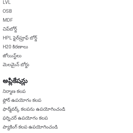
LVL
OSB
MDF
చిప్‌బోర్డ్
HPL ఫైర్‌ప్రూఫ్ బోర్డ్
H20 కిరణాలు
జోయిస్ట్‌లు
మెలమైన్ బోర్డు
అప్లికేషన్లు
నిర్మాణ కలప
ఫ్లోర్ ఉపయోగం కలప
ఫార్మ్‌వర్క్ కలపను ఉపయోగించండి
ఫర్నిచర్ ఉపయోగం కలప
ప్యాకింగ్ కలప ఉపయోగించండి