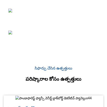
విభిన్న ధాన్యం
నమూనాలతో సౌందర్య ఆకర్షణను అందిస్తుంది.
వివిధ ఫర్నిచర్ డిజైన్ల కోసం
పని చేయడం సులభం.
సిఫార్సు చేసిన ఉత్పత్తులు
పరిష్కారాల కోసం ఉత్పత్తులు