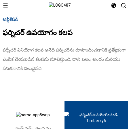
అప్లికేషన్
ఫర్నిచర్ ఉపయోగం కలప
ఫర్నీచర్ వినియోగ కలప అనేది ఫర్నిచర్‌ను రూపొందించడానికి ప్రత్యేకంగా
ఎంపిక చేయబడిన కలపను సూచిస్తుంది, దాని బలం, అందం మరియు
పనితనానికి విలువైనది.
ఫార్మ్‌వర్క్ కలపను