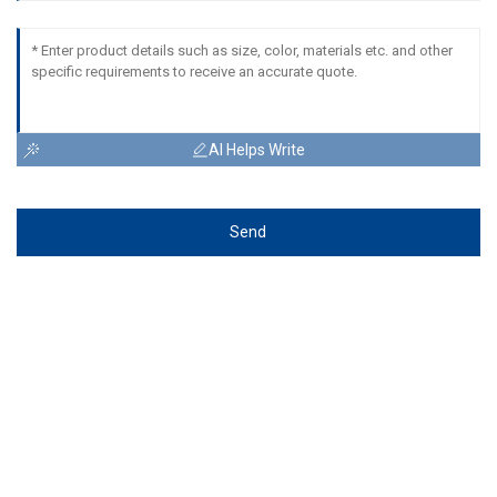
AI Helps Write
Send
మాతో సన్నిహితంగా ఉండండి!
మీరు మా ఉత్పత్తుల్లో దేనిపైనా ఆసక్తి కలిగి ఉంటే లేదా
అనుకూలీకరించిన ఆర్డర్ గురించి చర్చించాలనుకుంటే,