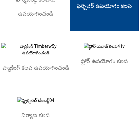
ఫర్నిచర్ ఉపయోగం కలప
ఉపయోగించండి
ఫ్లోర్ ఉపయోగం కలప
ప్యాకింగ్ కలప ఉపయోగించండి
నిర్మాణ కలప