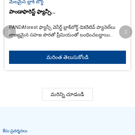
మెలమైన్ బ్లాక్ బోర్డ్
పాండాఫారెస్ట్ ఫ్యాన్సీ...
PANDAforest ఫ్యాన్సీ వెనీర్డ్ బ్లాక్‌బోర్డ్ డెకరేటివ్ ప్యానెల్‌లు
నాణ్యమైన సహజ పొరతో ప్రీమియంతో బంధించబడ్డాయి...
మరింత తెలుసుకోండి
మరిన్ని చూడండి
కేసు ప్రదర్శనలు