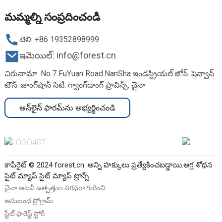
మమ్మల్ని సంప్రదించండి
టెలి: +86 19352898999
ఇమెయిల్: info@forest.cn
చిరునామా: No.7 FuYuan Road.NanSha ఇండస్ట్రియల్ జోన్. షెన్వాన్
టౌన్. జాంగ్‌షాన్ సిటీ. గ్వాంగ్‌డాంగ్ ప్రావిన్స్, చైనా
ఆన్‌లైన్ ఫారమ్‌ను అభ్యర్థించండి
కాపీరైట్ © 2024 forest.cn. అన్ని హక్కులు ప్రత్యేకించబడ్డాయి.
అగ్ర శోధన
సైట్ మ్యాప్
సైట్ మ్యాప్ ట్రాన్స్
చైనా అటవీ ఉత్పత్తుల సరఫరా గురించి
అనుబంధ ప్రోగ్రామ్
స్టేట్ ఫారెస్ట్ స్టోరీ