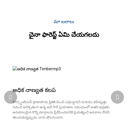
మా బలాలు
చైనా ఫారెస్ట్ ఏమి చేయగలదు
అధిక నాణ్యత కలప
కాన్స్టాంటియస్ ప్రాణాపాయ స్థితికి మించి ఎర్రబడ్డాడని మరియు భవిష్యత్తు
గురించి అనిశ్చితంగా ఉన్న అదే గౌల్ ప్రయాణాల సమయంలో అతని భద్రతకు
అనుకూలమైన కొన్ని మార్గాలను ప్రేరేపించడానికి ప్రయత్నించే అవకాశం లేదని
తెలుసుకున్నప్పుడు, వారు తొలగించారు.