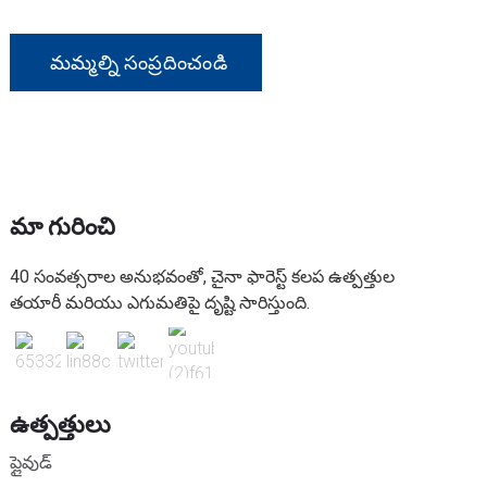
దయచేసి మమ్మల్ని సంప్రదించడానికి సంకోచించకండి.
మమ్మల్ని సంప్రదించండి
మా గురించి
40 సంవత్సరాల అనుభవంతో, చైనా ఫారెస్ట్ కలప ఉత్పత్తుల
తయారీ మరియు ఎగుమతిపై దృష్టి సారిస్తుంది.
ఉత్పత్తులు
ప్లైవుడ్