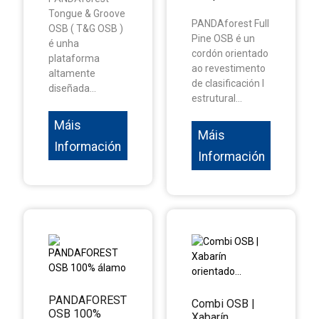
Tongue & Groove
PANDAforest Full
OSB ( T&G OSB )
Pine OSB é un
é unha
cordón orientado
plataforma
ao revestimento
altamente
de clasificación I
diseñada...
estrutural...
Máis
Máis
Información
Información
PANDAFOREST
Combi OSB |
OSB 100%
Xabarín