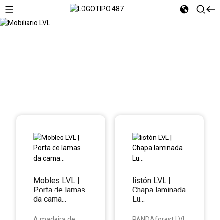
Mobiliario LVL
Mobles LVL |
listón LVL |
Porta de lamas
Chapa laminada
da cama...
Lu...
A madeira de
PANDAforest LVL