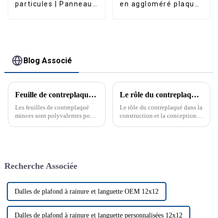
particules | Panneau
en aggloméré plaqué
de particules à
fantaisie
usages multiples
PANDAFOREST
Blog Associé
Feuille de contreplaqué mince : une solution polyvalente pour la construction et la conception
Le rôle du contreplaqué dans la construction et la conception modernes
Les feuilles de contreplaqué
Le rôle du contreplaqué dans la
minces sont polyvalentes pour
construction et la conception
les projets de construction et de
modernes La polyvalence et les
bricolage. Découvrez les
avantages du contreplaqué
avantages des feuilles de
dans la construction et la
contreplaqué, du contreplaqué
conception...
4x8 et des prix du
Recherche Associée
contreplaqué. Les feuilles de
contreplaqué minces sont un
matériau polyvalent
couramment utilisé...
Dalles de plafond à rainure et languette OEM 12x12
Dalles de plafond à rainure et languette personnalisées 12x12