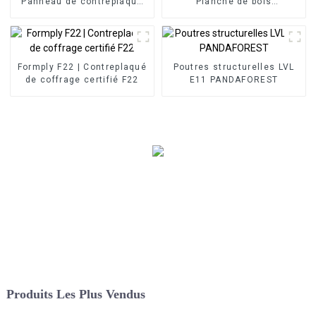
Panneau de contreplaqué
Planche de bois
en placage d'acajou
contreplaqué de placage
Bintangor
Formply F22 | Contreplaqué
Poutres structurelles LVL
de coffrage certifié F22
E11 PANDAFOREST
Produits Les Plus Vendus