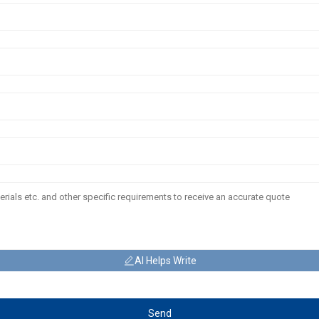
AI Helps Write
Send