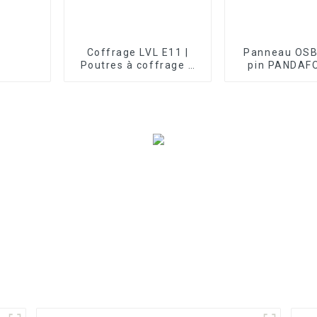
Coffrage LVL E11 |
Panneau OSB
Poutres à coffrage à
pin PANDAF
liaison A