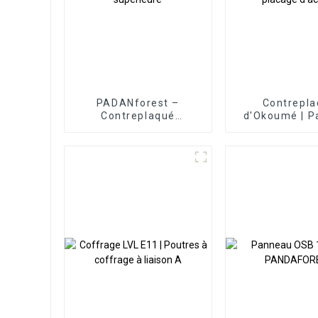
PADANforest –
Contrepl
Contreplaqué
d'Okoumé | 
PADANforest PP de
de contrepla
qualité supérieure
placage d'a