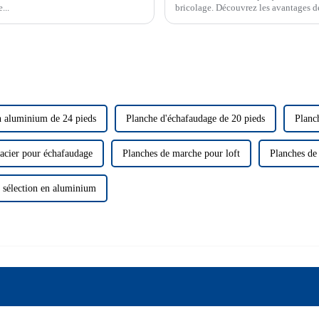
...
bricolage. Découvrez les avantages de
prix du contreplaqué. Les feuilles d
couramment utilisé...
n aluminium de 24 pieds
Planche d'échafaudage de 20 pieds
Planc
'acier pour échafaudage
Planches de marche pour loft
Planches de
 sélection en aluminium