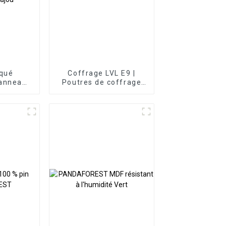
aqué
Coffrage LVL E9 |
Panneau
Poutres de coffrage
qué en
en bois LVL
cajou