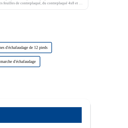
s feuilles de contreplaqué, du contreplaqué 4x8 et des
e contreplaqué minces sont un matériau polyvalent
hes d'échafaudage de 12 pieds
 marche d'échafaudage