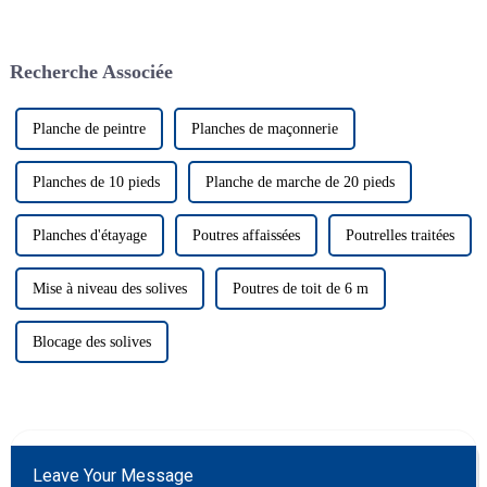
dans les projets de
les rôles du bois, des poutres
construction, offrant résistance
lamellées et des poutres LVL
et polyvalence. Cet article
dans la construction. Cet article
Recherche Associée
explore l'impact des feuilles de
explore ces éléments...
contreplaqué, des panneaux de
contreplaqué et des panneaux
de contreplaqué.
Planche de peintre
Planches de maçonnerie
Planches de 10 pieds
Planche de marche de 20 pieds
Planches d'étayage
Poutres affaissées
Poutrelles traitées
Mise à niveau des solives
Poutres de toit de 6 m
Blocage des solives
Leave Your Message