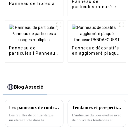
Panneau de
Panneau de fibres à
particules rainuré et
haute densité
langueté
PANDAforest
Panneau de
Panneaux décoratifs
particules | Panneau
en aggloméré plaqué
de particules à
fantaisie
usages multiples
PANDAFOREST
Blog Associé
Les panneaux de contreplaqué : un élément clé dans la construction
Tendances et perspectives de l'industrie du bois
Les feuilles de contreplaqué :
L'industrie du bois évolue avec
un élément clé dans la
de nouvelles tendances et
construction Les feuilles de
perspectives. Découvrez les
contreplaqué sont essentielles
utilisations, les définitions et