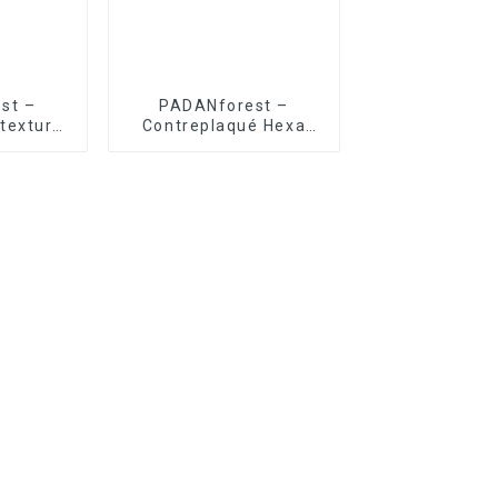
st –
PADANforest –
texturé
Contreplaqué Hexa
ant
antidérapant