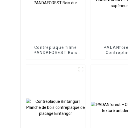
Contreplaqué filmé
PADANfore
PANDAFOREST Bois
Contrepl
dur
PADANforest
qualité supé