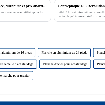
Panneau de meuble ou bois massif : résistance, durabilité et prix abordable
Contreplaqué 4×8 Revolutio
 sont couramment utilisés pour les
PANDA Forest introduit une nouvelle 
contreplaqué innovant 4x8. Ce contre
n aluminium de 16 pieds
Planche en aluminium de 24 pieds
Planc
 de semelle d'échafaudage
Planche d'acier pour échafaudage
Planc
de marche pour grenier