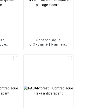
st –
Contreplaqué
aqué
d'Okoumé | Panneau
 PP de
de contreplaqué en
rieure
placage d'acajou