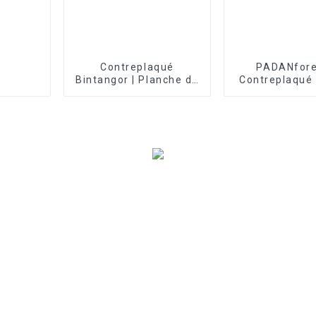
Contreplaqué
PADANfore
Bintangor | Planche de
Contreplaqué 
bois contreplaqué de
antidérap
placage Bintangor