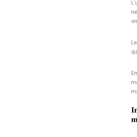
L'
ne
on
Le
qu
En
ma
ma
I
m