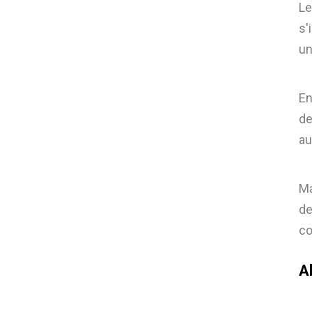
Le
s'
un
En
de
au
Ma
de
co
Ab