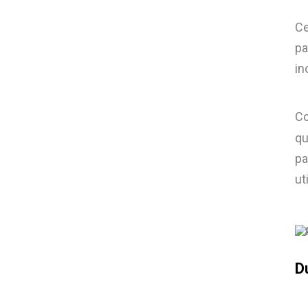
Ce
pa
in
C
qu
pa
ut
Du