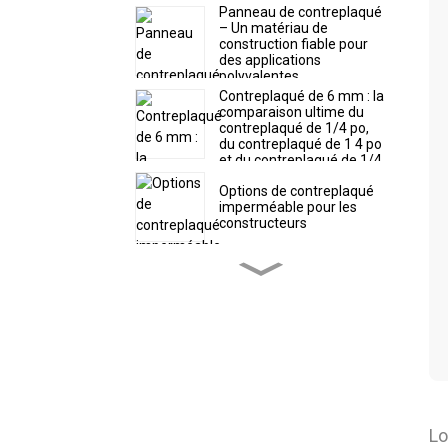
Panneau de contreplaqué
– Un matériau de
construction fiable pour
des applications
polyvalentes
Contreplaqué de 6 mm : la
comparaison ultime du
contreplaqué de 1/4 po,
du contreplaqué de 1 4 po
et du contreplaqué de 1/4
po
Options de contreplaqué
imperméable pour les
constructeurs
Contreplaqué de 12 mm :
polyvalent et abordable
pour la construction et le
bricolage
Panneaux de
contreplaqué 8x4 : un
choix fiable pour la
construction et le
bricolage
Contreplaqué de coffrage
Lo
: comparaison entre le