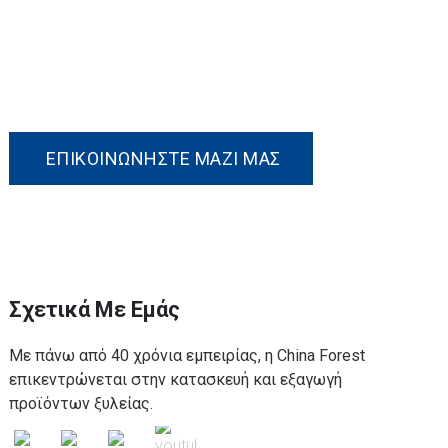
Εάν ενδιαφέρεστε για κάποιο από τα προϊόντα
μας ή θέλετε να συζητήσετε μια
προσαρμοσμένη παραγγελία, μη διστάσετε να
επικοινωνήσετε μαζί μας.
ΕΠΙΚΟΙΝΩΝΉΣΤΕ ΜΑΖΊ ΜΑΣ
Σχετικά Με Εμάς
Με πάνω από 40 χρόνια εμπειρίας, η China Forest
επικεντρώνεται στην κατασκευή και εξαγωγή
προϊόντων ξυλείας.