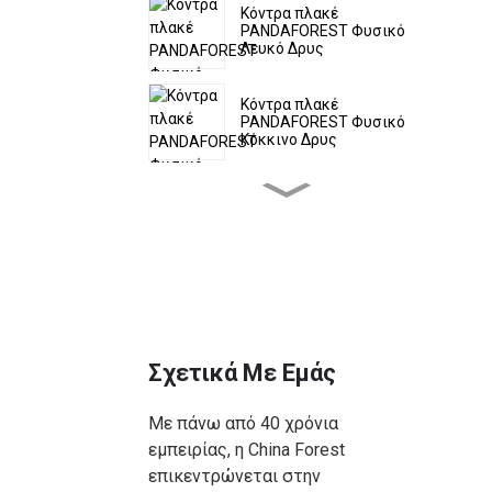
Κόντρα πλακέ
PANDAFOREST Φυσικό
Λευκό Δρυς
Κόντρα πλακέ
PANDAFOREST Φυσικό
Κόκκινο Δρυς
Κόντρα πλακέ φυσικής
τέφρας PANDAFOREST
Κόντρα πλακέ οξιάς |
Ξύλινη σανίδα από
καπλαμά οξιάς
Σχετικά Με Εμάς
PANDAFOREST Film Faced
κόντρα πλακέ Birch
Με πάνω από 40 χρόνια
εμπειρίας, η China Forest
Κόντρα πλακέ Sapele |
επικεντρώνεται στην
Ξύλινη σανίδα από