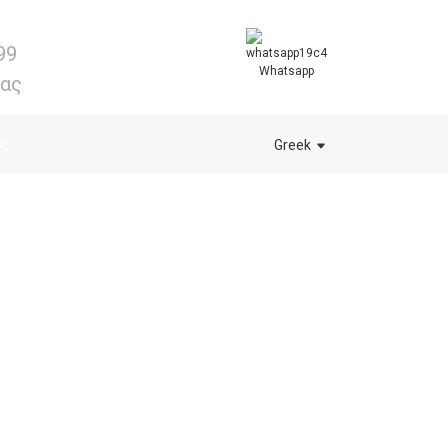
99
Whatsapp
μας
ας
Greek