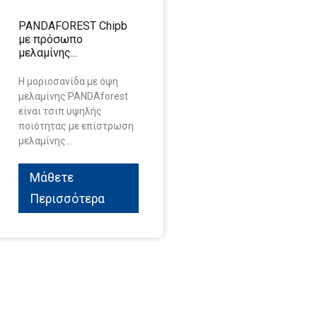
PANDAFOREST Chipb
με πρόσωπο
μελαμίνης...
Η μοριοσανίδα με όψη
μελαμίνης PANDAforest
είναι τσιπ υψηλής
ποιότητας με επίστρωση
μελαμίνης...
Μάθετε
Περισσότερα