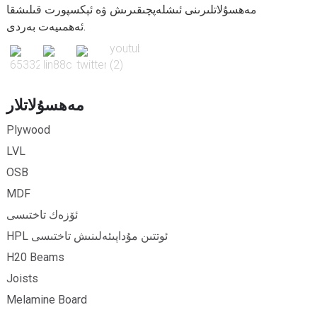
مەھسۇلاتلىرىنى ئىشلەپچىقىرىش ۋە ئېكسپورت قىلىشقا
ئەھمىيەت بەردى.
مەھسۇلاتلار
Plywood
LVL
OSB
MDF
ئۆزەك تاختىسى
HPL ئوتتىن مۇداپىئەلىنىش تاختىسى
H20 Beams
Joists
Melamine Board