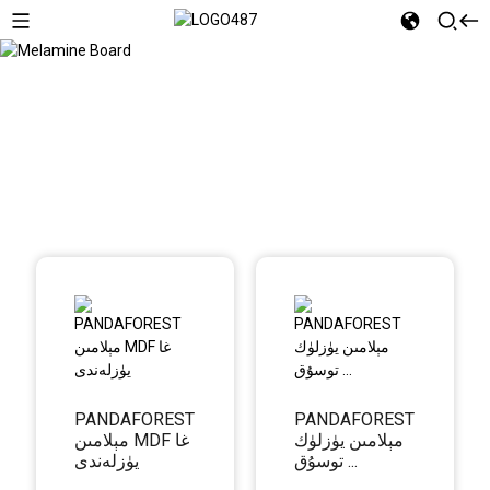
Melamine Board
PANDAFOREST
PANDAFOREST
مېلامىن يۈزلۈك
مېلامىن MDF غا
توسۇق ...
يۈزلەندى