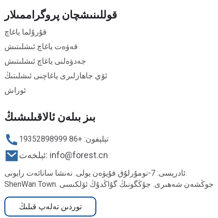
قوللىنىشچان پروگراممىلار
قۇرۇلما ياغاچ
قەۋەت ياغاچ ئىشلىتىش
جەدۋەلنى ياغاچ ئىشلىتىش
ئۆي جاھازلىرى ياغاچنى ئىشلىتىڭ
ئوراش
بىز بىلەن ئالاقىلىشىڭ
تېلېفون: +86 19352898999
ئېلخەت: info@forest.cn
ئادرېسى: 7-نومۇرلۇق فۇيۈەن يولى. نەنشا سانائەت رايونى.
ShenWan Town. جوڭشەن شەھىرى. جۇڭگونىڭ گۇاڭدۇڭ ئۆلكىسى
توردىن تەلەپ قىلىڭ