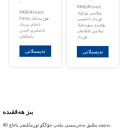
...
PANDAforest
PANDAforest
مېلامىن يۈزلۈك
Fancy ھۆرمەتلىك
ئۆزەك تاختىسى
تاختاي بېزەك
يۇقىرى سۈپەتلىك
تاختىلىرى لايدىن
مېلامىن قاپلانغان
ياسالغان ...
ئۆزەك ...
تەپسىلاتى
تەپسىلاتى
بىز ھەققىدە
40 نەچچە يىللىق تەجرىبىسى بىلەن جۇڭگو ئورمانلىقى ياغاچ