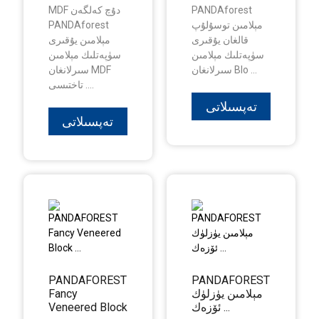
PANDAforest
MDF دۇچ كەلگەن
مېلامىن توسۇلۇپ
PANDAforest
قالغان يۇقىرى
مېلامىن يۇقىرى
سۈپەتلىك مېلامىن
سۈپەتلىك مېلامىن
سىرلانغان Blo ...
سىرلانغان MDF
تاختىسى ....
تەپسىلاتى
تەپسىلاتى
PANDAFOREST
PANDAFOREST
مېلامىن يۈزلۈك
Fancy
ئۆزەك ...
Veneered Block