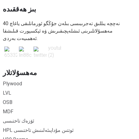
بىز ھەققىدە
40 نەچچە يىللىق تەجرىبىسى بىلەن جۇڭگو ئورمانلىقى ياغاچ
مەھسۇلاتلىرىنى ئىشلەپچىقىرىش ۋە ئېكسپورت قىلىشقا
ئەھمىيەت بەردى.
مەھسۇلاتلار
Plywood
LVL
OSB
MDF
ئۆزەك تاختىسى
HPL ئوتتىن مۇداپىئەلىنىش تاختىسى