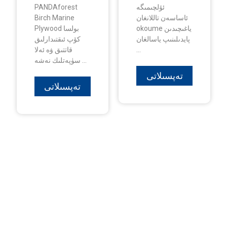
ئۆلچىمىگە
PANDAforest
ئاساسەن تاللانغان
Birch Marine
okoume ياغىچىدىن
Plywood بولسا
پايدىلىنىپ ياسالغان
كۆپ ئىقتىدارلىق
...
قاتتىق ۋە ئەلا
سۈپەتلىك نەشە ...
تەپسىلاتى
تەپسىلاتى