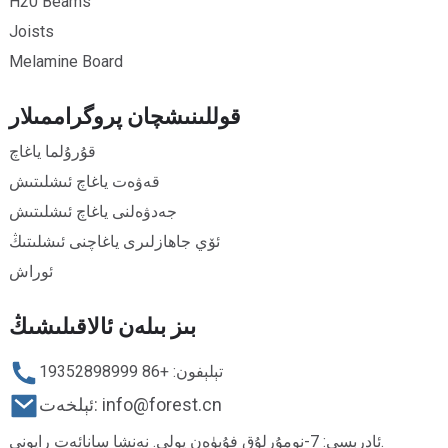
H20 Beams
Joists
Melamine Board
قوللىنىشچان پروگراممىلار
قۇرۇلما ياغاچ
قەۋەت ياغاچ ئىشلىتىش
جەدۋەلنى ياغاچ ئىشلىتىش
ئۆي جاھازلىرى ياغاچنى ئىشلىتىڭ
ئوراش
بىز بىلەن ئالاقىلىشىڭ
تېلېفون: +86 19352898999
ئېلخەت: info@forest.cn
ئادرېسى: 7-نومۇرلۇق فۇيۈەن يولى. نەنشا سانائەت رايونى.