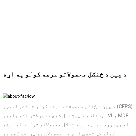
د چین د ځنګل محصولاتو عرضه کولو په اړه
د چین د ځنګل محصولاتو عرضه کولو شرکت، لمیټډ (CFPS)
ستاسو د پیژندل شوي محصولاتو لکه پلووډ، LVL، MDF
او چپبورډ بورډ سره د ځنګل محصولاتو تولید او عرضه
کولو کې تخصص لري. دا محصولات په پراخه کچه په