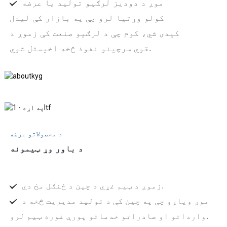
موږ د دودیز لرګیو تولید یا عرضه
کولو وړتیا لرو چې په بازار کې لیدل
کیدی شي، کوم چې د لرګیو صنعت کې زموږ د
قوي سرچینو نفوذ څخه اخیستل شوي.
د محصولاتو عرضه
د باور وړ ټیمونه
زموږ د ټیم غړي د چین د ځنګل مخ دي.
موږ ویاړو چې په چین کې د تولید مدیریت څخه د
وارداتو او صادراتو خدماتو پورې غوره ټیم لرو.