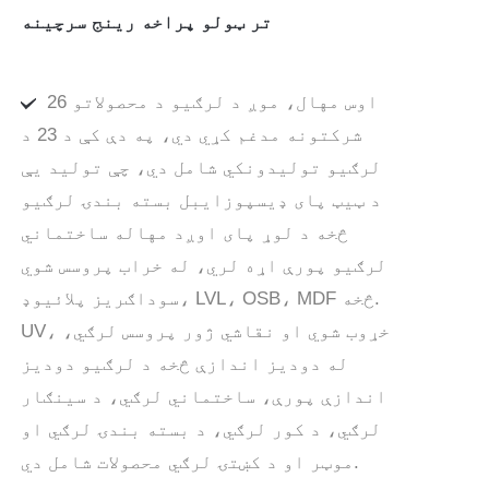
تر ټولو پراخه رینج سرچینه
اوس مهال، موږ د لرګیو د محصولاتو 26
شرکتونه مدغم کړي دي، په دې کې د 23 د
لرګیو تولیدونکي شامل دي، چې تولید یې
د ټیټ پای ډیسپوزایبل بسته بندۍ لرګیو
څخه د لوړ پای اوږد مهاله ساختماني
لرګیو پورې اړه لري، له خراب پروسس شوي
سوداګریز پلائیوډ، LVL، OSB، MDF څخه.
UV، خړوب شوي او نقاشي ژور پروسس لرګي،
له دودیز اندازې څخه د لرګیو دودیز
اندازې پورې، ساختماني لرګي، د سينګار
لرګي، د کور لرګي، د بسته بندۍ لرګي او
موټر او د کښتۍ لرګي محصولات شامل دي.