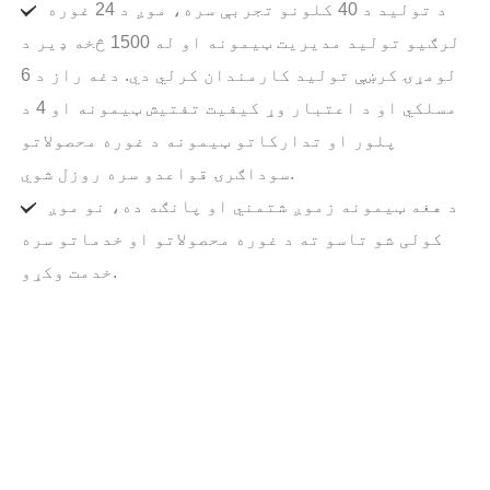
د تولید د 40 کلونو تجربې سره، موږ د 24 غوره
لرګیو تولید مدیریت ټیمونه او له 1500 څخه ډیر د
لومړۍ کرښې تولید کارمندان کرلي دي. دغه راز د 6
مسلکي او د اعتبار وړ کیفیت تفتیش ټیمونه او 4 د
پلور او تدارکاتو ټیمونه د غوره محصولاتو
سوداګرۍ قواعدو سره روزل شوي.
د هغه ټیمونه زموږ شتمني او پانګه ده، نو موږ
کولی شو تاسو ته د غوره محصولاتو او خدماتو سره
خدمت وکړو.
له موږ سره په اړیکه کې شئ!