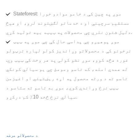
Stateforest: موږ په چین کې د خامو موادو خورا
مستقیم سرچینې او د خدماتو لګښتونه لرو، او هیڅ
دلیل شتون نلري چې محصولات په ټیټه بیه تولید کړي.
موږ پوهیږو چې پداسې حال کې چې موږ په ټیټ
نرخونو کې د محصولاتو وړاندیز کولو لپاره ترټولو
غوره هڅه کوو، موږ نشو کولی په هر وخت کې ټیټ وي.
له همدې امله، که تاسو ومومئ چې یو سیالي کونکي
تاسو ته د ورته محصول په اړه ریښتیني او اغیزمن
ټیټ نرخ وړاندې کوي، موږ به تاسو ته ستاسو د
سیالي نرخ څخه 10٪ کم درکړو.
د محصولاتو عرضه