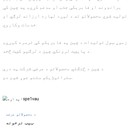
برانډونه او فابریکې جذب او مدغم کړي، په چین کې
تولید شوي محصولاتو ته د لیږد لپاره ارزانه لرګي او
خدمات وکاروي.
زموږ ټول تولیدات د چین په فابریکو کې ترسره کیږي،
د پایښت لرونکي چین د لرګیو کښت څخه.
د چین د ځنګلي محصولاتو د عرضې شرکت په درې
ستراتیژیکو ستنو جوړ شوی دی.
د محصولاتو عرضه
ټیټ نرخونه