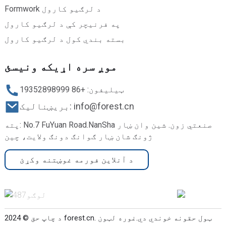
Formwork د لرګیو کارول
په فرنیچر کې د لرګیو کارول
بسته بندي کول د لرګیو کارول
موږ سره اړیکه ونیسئ
ټیلیفون: +86 19352898999
بریښنالیک: info@forest.cn
پته: No.7 FuYuan Road.NanSha صنعتي زون. شین وان ښار
ژونګ شان ښار ګوانګ دونګ ولایت، چین
د آنلاین فورمه غوښتنه وکړئ
د چاپ حق © 2024 forest.cn. ټول حقونه خوندي دي.
غوره لټون