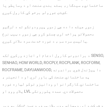
ساختماني، سینګار، بسته بندۍ صنعت او د وسایطو یا
کښتۍ جوړولو برخو کې کارول کیږي.
زموږ هیله دا ده چې زموږ پیرودونکو ته د لرګیو
محصولاتو پراخه لړۍ چمتو کړو چې زموږ د ټیټ نرخ
پالیسۍ سره سم ، د غوره خدمت سره ملاتړ کیږي.
د برانډونو کارول ادغام او اجازه ورکوي لکه SENSO,
SENHAO, HOM WORLD, ROCPLY, ROCPLANK, ROCFORM,
ROCFRAME, DAYUANWOOD, دا پیژندل شوي برانډونه
په ساختماني صنعت کې باور لري او د انجینر ،
ساختماني کارګرانو او ودانیزو توکو لپاره غوره
پلای ووډ او LVL محصولات دي. عمده پلورونکی
د شرکت د اوږدمهاله ودې پلان سره، د چین ځنګل به ډیر