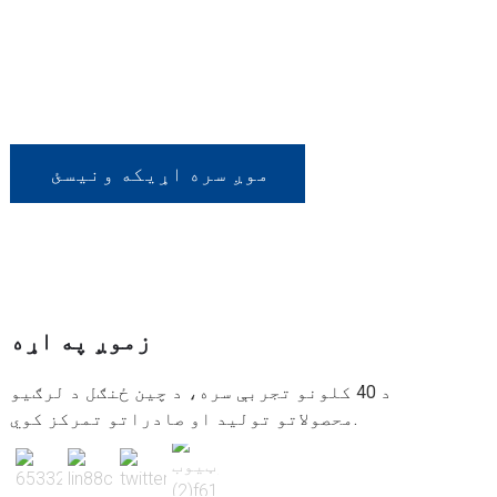
که تاسو زموږ د کوم محصول سره علاقه لرئ یا
غواړئ د دودیز امر په اړه بحث وکړئ ،
مهرباني وکړئ موږ سره اړیکه ونیسئ.
موږ سره اړیکه ونیسئ
زموږ په اړه
د 40 کلونو تجربې سره، د چین ځنګل د لرګیو
محصولاتو تولید او صادراتو تمرکز کوي.