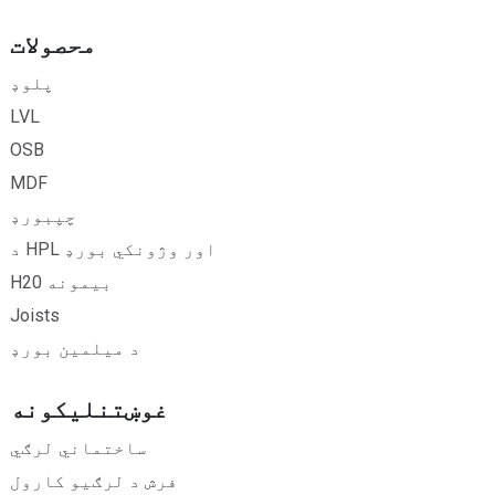
محصولات
پلوډ
LVL
OSB
MDF
چپبورډ
د HPL اور وژونکي بورډ
H20 بیمونه
Joists
د میلمین بورډ
غوښتنلیکونه
ساختماني لرګي
فرش د لرګیو کارول