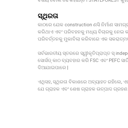
ବିଷୟ ବୋଲି ସେ କହିଛନ୍ତି। STATEFOREST କୁହନ୍
ସ୍ଥିରତା
କାଠରେ ଯେକ construction ଣସି ନିର୍ମାଣ ସାମଗ୍
କରିଥାଏ ଏବଂ ପରିବହନକୁ ମଧ୍ୟ ବିଚାରକୁ ନେଇ କାର
ପରିବର୍ତ୍ତନକୁ ମୁକାବିଲା କରିବାରେ ଏକ ସକରାତ
ସର୍ବଭାରତୀୟ ସ୍ତରରେ ସ୍ୱୀକୃତିପ୍ରାପ୍ତ ସ୍ in
ସୋର୍ସଡ୍ କାଠ ବ୍ୟବହାର କରି FSC ଏବଂ PEFC ସାର
ଦିଆଯାଇପାରେ |
ଏଥିସହ, ସ୍ଥିରତା ବିକାଶରେ ଅବ୍ୟାହତ ରହିଲେ, ଏହ
ଯେ ଗ୍ରାହକ ଏବଂ ଶେଷ ଗ୍ରାହକ ଉତ୍ପାଦ ଗ୍ରହଣ 