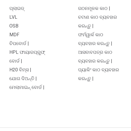
ପ୍ଲାଇଡ୍
ଗଠନମୂଳକ କାଠ |
LVL
ଚଟାଣ କାଠ ବ୍ୟବହାର
OSB
କରନ୍ତୁ |
MDF
ଫର୍ମୱାର୍କ କାଠ
ଚିପବୋର୍ଡ |
ବ୍ୟବହାର କରନ୍ତୁ |
HPL ଫାୟାରପ୍ରୁଫ୍
ଆସବାବପତ୍ର କାଠ
ବୋର୍ଡ |
ବ୍ୟବହାର କରନ୍ତୁ |
H20 ବିମ୍ସ |
ପ୍ୟାକିଂ କାଠ ବ୍ୟବହାର
ଯୋଗ ଦିଅନ୍ତି |
କରନ୍ତୁ |
ମେଲାମାଇନ୍ ବୋର୍ଡ |