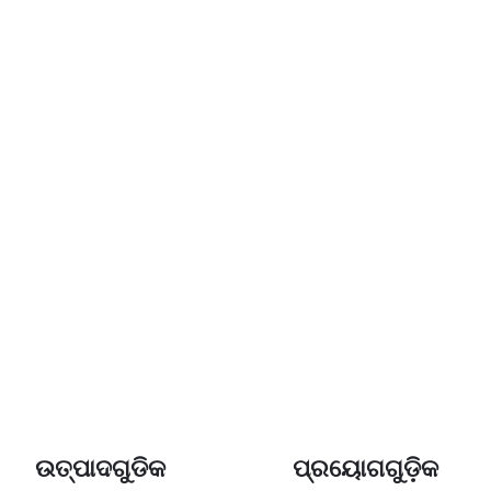
ତୁ!
ପାଇଁ ଆଗ୍ରହୀ କିମ୍ବା ଏକ କଷ୍ଟୋମାଇଜ୍ ଅର୍ଡର ବିଷୟରେ 
୍ତ ହୁଅନ୍ତୁ |
ଉତ୍ପାଦଗୁଡିକ
ପ୍ରୟୋଗଗୁଡ଼ିକ