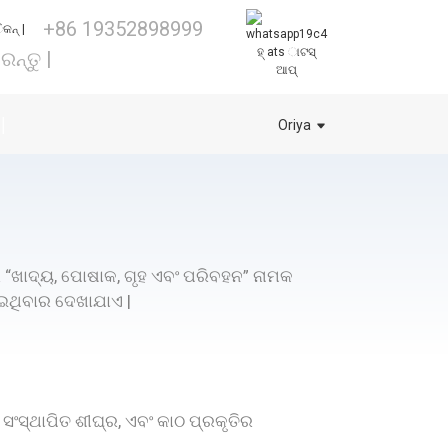
+86 19352898999
ହ୍ ats ାଟସ୍
୍ତୁ |
ଆପ୍
|
Oriya
ରେ “ଖାଦ୍ୟ, ପୋଷାକ, ଗୃହ ଏବଂ ପରିବହନ” ନାମକ
ୋଇଥିବାର ଦେଖାଯାଏ |
ସଂସ୍ଥାପିତ ଶୀଘ୍ର, ଏବଂ କାଠ ପ୍ରକୃତିର