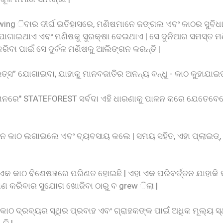
ng ିବାର ଦୀର୍ଘ ଇତିହାସରେ, ମଣିଷମାନେ ଜଙ୍ଗଲ ଏବଂ କାଠର ସୁବିଧା ବି
ାଇଥାଏ ଏବଂ ମଣିଷକୁ ସୁରକ୍ଷା ଦେଇଥାଏ | ସେ ଦୁନିଆର ସମସ୍ତ ମଣିଷକ
ରିବା ପାଇଁ ସେ ଦୁର୍ବଳ ମଣିଷକୁ ଆଲିଙ୍ଗନ କରନ୍ତି |
ତ୍ସ” ଯୋଗାଇବା, ଯାହାକୁ ମାନବଜାତିର ଅନନ୍ୟ ବନ୍ଧୁ - କାଠ କୁହାଯାଇ
 ମିଶନରେ" STATEFOREST ସର୍ବଦା ଏହି ଧାରଣାକୁ ପାଳନ କରେ ଯେତେ
ନେ କାଠ ଲଗାଇଲେ ଏବଂ ବ୍ୟବସାୟ କଲେ | ସମୟ ସହିତ, ଏହା ପ୍ଲାଇଡ୍,
କାଠ ବିଶେଷଜ୍ଞରେ ପରିଣତ ହୋଇଛି | ଏହା ଏକ ପରିବର୍ତ୍ତନ ଯାହାକି ପର
ାଣ କରିବାର ସୁଯୋଗ ଖୋଜିବା ଠାରୁ ବ grew ିଲା |
କାଠ ଦ୍ରବ୍ୟର ସ୍ଥିର ପ୍ରବାହ ଏବଂ ଗ୍ରାହକଙ୍କ ପାଇଁ ଅଧିକ ମୂଲ୍ୟ ସ