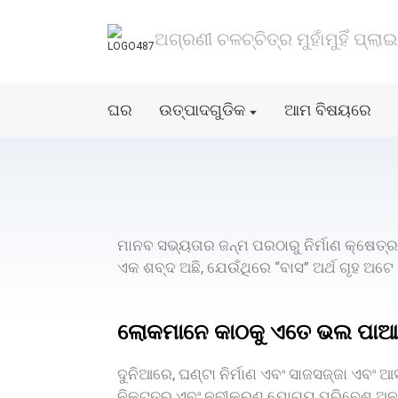
ଅଗ୍ରଣୀ ଚଳଚ୍ଚିତ୍ର ମୁହାଁମୁହିଁ ପ୍ଲା
ଘର
ଉତ୍ପାଦଗୁଡିକ
ଆମ ବିଷୟରେ
ମାନବ ସଭ୍ୟତାର ଜନ୍ମ ପରଠାରୁ ନିର୍ମାଣ କ୍ଷେତ୍ର
ଏକ ଶବ୍ଦ ଅଛି, ଯେଉଁଥିରେ “ବାସ” ଅର୍ଥ ଗୃହ ଅଟ
ଲୋକମାନେ କାଠକୁ ଏତେ ଭଲ ପାଆନ୍ତ
ଦୁନିଆରେ, ଘଣ୍ଟା ନିର୍ମାଣ ଏବଂ ସାଜସଜ୍ଜା ଏବଂ ଆ
ନିକଟତର ଏବଂ ନବୀକରଣ ଯୋଗ୍ୟ ପରିବେଶ ଅନୁକୂଳ 