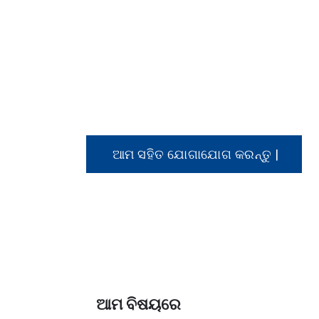
ଆମ ସହିତ ସମ୍ପର୍କ କରନ୍
ଯଦି ଆପଣ ଆମର କ products ଣସି ଉତ୍ପାଦ 
ଆମ ସହିତ ଯୋଗାଯୋଗ କରିବାକୁ ଦୟାକରି ମୁକ
ଆମ ସହିତ ଯୋଗାଯୋଗ କରନ୍ତୁ |
ଆମ ବିଷୟରେ