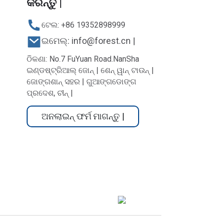
କରନ୍ତୁ |
ଟେଲ: +86 19352898999
ଇମେଲ୍: info@forest.cn |
ଠିକଣା: No.7 FuYuan Road.NanSha
ଇଣ୍ଡଷ୍ଟ୍ରିଆଲ୍ ଜୋନ୍ | ଶେନ୍ ୱାନ୍ ଟାଉନ୍ |
ଜୋଙ୍ଗଶାନ୍ ସହର | ଗୁଆଙ୍ଗଡୋଙ୍ଗ
ପ୍ରଦେଶ, ଚୀନ୍ |
ଅନଲାଇନ୍ ଫର୍ମ ମାଗନ୍ତୁ |