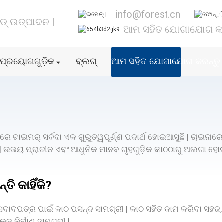
info@forest.cn
ଇଡ୍ ଉତ୍ପାଦନ |
ଆମ ସହିତ ଯୋଗାଯୋଗ କରନ
ପ୍ରୟୋଗଗୁଡ଼ିକ
ବ୍ଲଗ୍
ଆମ ସହିତ ଯୋଗାଯୋଗ କରନ୍ତୁ 
ରେ ଟାଇମର୍ ସର୍ବଦା ଏକ ଗୁରୁତ୍ୱପୂର୍ଣ୍ଣ ପଦାର୍ଥ ହୋଇଆସୁଛି | ଚାଇନା
େ | ଉଭୟ ପ୍ରାଚୀନ ଏବଂ ଆଧୁନିକ ମାନବ ଗୃହଗୁଡ଼ିକ କାଠଠାରୁ ଅଲଗା ହ
ି କାହିଁକି?
ସବାବପତ୍ର ପାଇଁ କାଠ ପସନ୍ଦ ସାମଗ୍ରୀ | କାଠ ସହିତ କାମ କରିବା ସହଜ, 
ନିର୍ମାଣ ସାମଗ୍ରୀ |