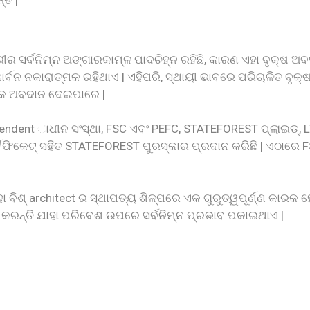
ତି |
ରୀର ସର୍ବନିମ୍ନ ଅଙ୍ଗାରକାମ୍ଳ ପାଦଚିହ୍ନ ରହିଛି, କାରଣ ଏହା ବୃକ୍ଷ ଅ
୍ବନ ନକାରାତ୍ମକ ରହିଥାଏ | ଏହିପରି, ସ୍ଥାୟୀ ଭାବରେ ପରିଚାଳିତ ବୃକ୍ଷ
୍ମକ ଅବଦାନ ଦେଇପାରେ |
dependent ାଧୀନ ସଂସ୍ଥା, FSC ଏବଂ PEFC, STATEFOREST ପ୍ଲାଇଡ୍,
୍ଟିଫିକେଟ୍ ସହିତ STATEFOREST ପୁରସ୍କାର ପ୍ରଦାନ କରିଛି | ଏଠାରେ 
ା ବିଶ୍ architect ର ସ୍ଥାପତ୍ୟ ଶିଳ୍ପରେ ଏକ ଗୁରୁତ୍ୱପୂର୍ଣ୍ଣ କା
କରନ୍ତି ଯାହା ପରିବେଶ ଉପରେ ସର୍ବନିମ୍ନ ପ୍ରଭାବ ପକାଇଥାଏ |