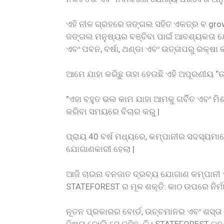
ଏହି ନୀଳ ଗ୍ରହରେ ଜଙ୍ଗଲ ସହିତ ଏକତ୍ର ବ growi
ଜଙ୍ଗଲ ମନୁଷ୍ୟର ବଞ୍ଚିବା ପାଇଁ ଆବଶ୍ୟକତା ଯୋଗ
ଏବଂ ପବନ, ବର୍ଷା, ଥଣ୍ଡା ଏବଂ ଉତ୍ତାପରୁ ରକ୍ଷା କ
ଆମେ ଯାହା କରିଛୁ ତାହା ହେଉଛି ଏହି ଅପୂରଣୀୟ “ଉ
"ଏହା ବହୁତ ଭଲ କାମ ଯାହା ଆମକୁ ଗର୍ବିତ ଏବଂ
କରିବା ସମୟରେ ବିଚାର କରୁ |
ପ୍ରାୟ 40 ବର୍ଷ ମଧ୍ୟରେ, କମ୍ପାନୀର ସଦସ୍ୟମା
ଯୋଗାଣକାରୀ ହେଲା |
ଆଜି ଚାଇନା ବନଜାତ ଦ୍ରବ୍ୟ ଯୋଗାଣ କମ୍ପାନୀ ଏକ 
STATEFOREST ର ମୂଳ ଶକ୍ତି: କାଠ ଉପରେ ନିର୍ମ
ନୂତନ ପ୍ରକାରର ବୋର୍ଡ, ଉଚ୍ଚମାନର ଏବଂ ଶସ୍ତା 