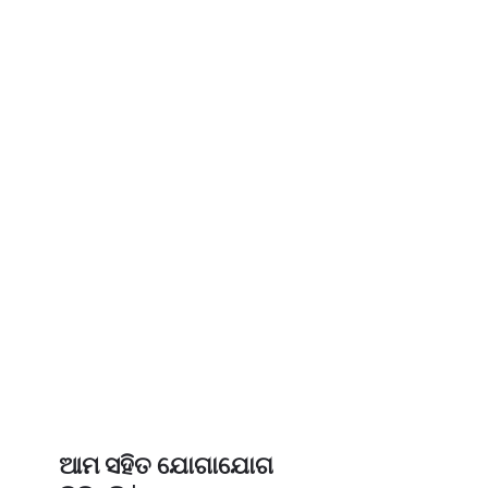
ଆଲୋଚନା କରିବାକୁ ଚାହାଁନ୍ତି, ଦୟାକରି
ଆମ ସହିତ ଯୋଗାଯୋଗ