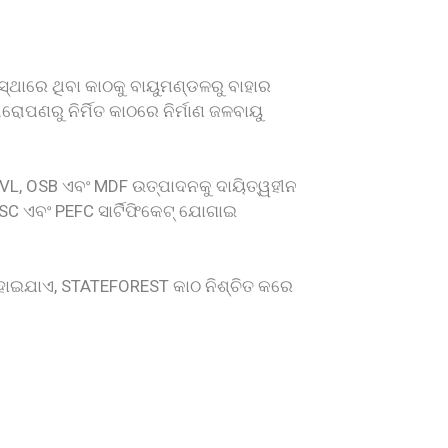
ବସ୍ଥାରେ ଥିବା କାଠକୁ ବାୟୁମଣ୍ଡଳରୁ ବାହାର
ରୋପଣରୁ ନିର୍ମିତ କାଠରେ ନିର୍ମାଣ ଜଳବାୟୁ
 LVL, OSB ଏବଂ MDF ଉତ୍ପାଦନକୁ ଦାୟିତ୍ୱହୀନ
FSC ଏବଂ PEFC ସାର୍ଟିଫିକେଟ୍ ଯୋଗାଇ
ରକ ହୋଇଯାଏ, STATEFOREST କାଠ ନିଶ୍ଚିତ କରେ