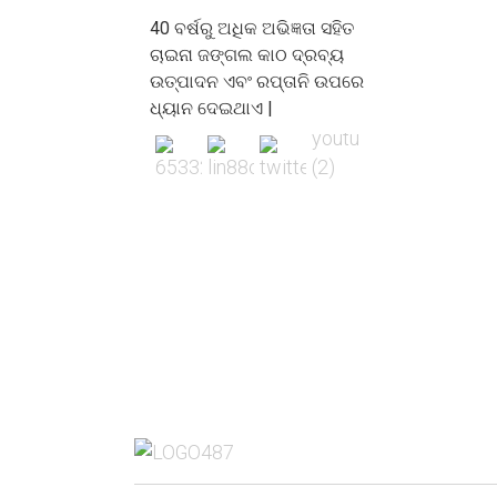
40 ବର୍ଷରୁ ଅଧିକ ଅଭିଜ୍ଞତା ସହିତ
ଚାଇନା ଜଙ୍ଗଲ କାଠ ଦ୍ରବ୍ୟ
ଉତ୍ପାଦନ ଏବଂ ରପ୍ତାନି ଉପରେ
ଧ୍ୟାନ ଦେଇଥାଏ |