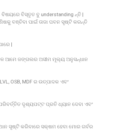
ଷୟରେ ବିସ୍ତୃତ ବୁ understanding ନ୍ତି |
ୁ ବଞ୍ଚିବା ପାଇଁ ତାଜା ପବନ ସୃଷ୍ଟି କରନ୍ତି
ପାରେ |
ବେଳେ ଆମେ ଜଙ୍ଗଲର ଅସୀମ ମୂଲ୍ୟ ଅନୁସନ୍ଧାନ
 LVL, OSB, MDF ର ଉତ୍ପାଦକ ଏବଂ
ିବର୍ତ୍ତିତ ଦୃଶ୍ୟପଟ୍ଟ ପ୍ରତି ଧ୍ୟାନ ଦେବା ଏବଂ
୍ଥାନ ସୃଷ୍ଟି କରିବାରେ ସକ୍ଷମ ହେବା ମୋର ଗର୍ବର