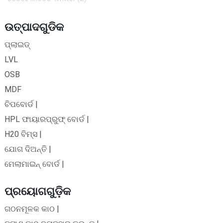
ଉତ୍ପାଦଗୁଡିକ
ପ୍ଲାଇଡ୍
LVL
OSB
MDF
ଚିପବୋର୍ଡ |
HPL ଫାୟାରପ୍ରୁଫ୍ ବୋର୍ଡ |
H20 ବିମ୍ସ |
ଯୋଗ ଦିଅନ୍ତି |
ମେଲାମାଇନ୍ ବୋର୍ଡ |
ପ୍ରୟୋଗଗୁଡ଼ିକ
ଗଠନମୂଳକ କାଠ |