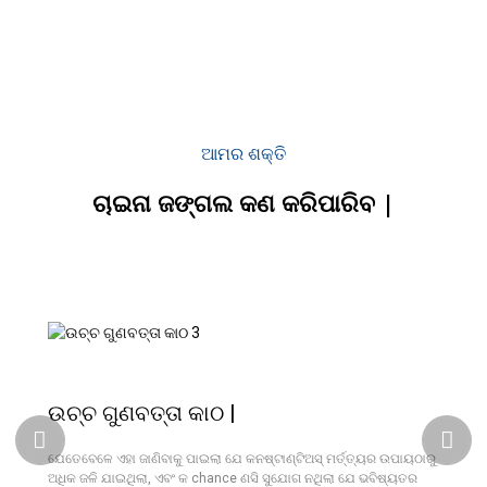
ଆମର ଶକ୍ତି
ଚାଇନା ଜଙ୍ଗଲ କଣ କରିପାରିବ |
ଉଚ୍ଚ ଗୁଣବତ୍ତା କାଠ |
ଯେତେବେଳେ ଏହା ଜାଣିବାକୁ ପାଇଲା ଯେ କନଷ୍ଟାଣ୍ଟିଅସ୍ ମର୍ତ୍ତ୍ୟର ଉପାୟଠାରୁ
ଅଧିକ ଜଳି ଯାଇଥିଲା, ଏବଂ କ chance ଣସି ସୁଯୋଗ ନଥିଲା ଯେ ଭବିଷ୍ୟତର