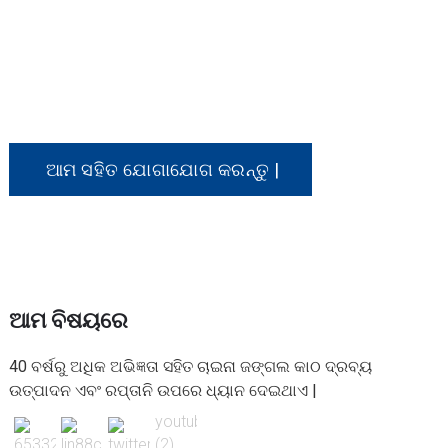
ଯଦି ଆପଣ ଆମର କ products ଣସି ଉତ୍ପାଦ ପାଇଁ
ଆଗ୍ରହୀ କିମ୍ବା ଏକ କଷ୍ଟୋମାଇଜ୍ ଅର୍ଡର ବିଷୟରେ
ଆଲୋଚନା କରିବାକୁ ଚାହାଁନ୍ତି, ଦୟାକରି ଆମ ସହିତ
ଯୋଗାଯୋଗ କରିବାକୁ ଦୟାକରି ମୁକ୍ତ ହୁଅନ୍ତୁ |
ଆମ ସହିତ ଯୋଗାଯୋଗ କରନ୍ତୁ |
ଆମ ବିଷୟରେ
40 ବର୍ଷରୁ ଅଧିକ ଅଭିଜ୍ଞତା ସହିତ ଚାଇନା ଜଙ୍ଗଲ କାଠ ଦ୍ରବ୍ୟ
ଉତ୍ପାଦନ ଏବଂ ରପ୍ତାନି ଉପରେ ଧ୍ୟାନ ଦେଇଥାଏ |