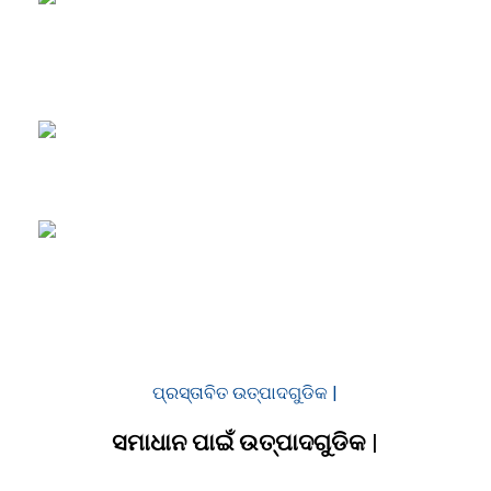
ଆଭ୍ୟନ୍ତରୀଣକୁ
ପ୍ରାକୃତିକ ଉଷ୍ମତା ଏବଂ ସ beauty ନ୍ଦର୍ଯ୍ୟ ପ୍ରଦାନ
କରେ |
ଭାରୀ ଭାରକୁ ସମର୍ଥନ କରି
ଉଚ୍ଚ ସ୍ଥାୟୀତ୍ୱ ଅଛି |
ବିଭିନ୍ନ ସମାପ୍ତି ସହିତ
ବିଭିନ୍ନ ଡିଜାଇନ୍ ବିକଳ୍ପକୁ ଅନୁମତି ଦିଏ |
ପ୍ରସ୍ତାବିତ ଉତ୍ପାଦଗୁଡିକ |
ସମାଧାନ ପାଇଁ ଉତ୍ପାଦଗୁଡିକ |