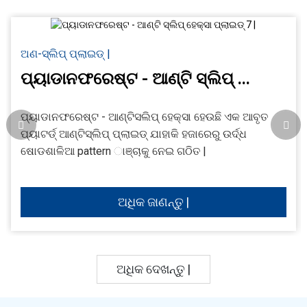
ଅଣ-ସ୍ଲିପ୍ ପ୍ଲାଇଡ୍ |
ପ୍ୟାଡାନଫରେଷ୍ଟ - ଆଣ୍ଟି ସ୍ଲିପ୍ ...
ପ୍ୟାଡାନଫରେଷ୍ଟ - ଆଣ୍ଟିସଲିପ୍ ହେକ୍ସା ହେଉଛି ଏକ ଆବୃତ
ପ୍ୟାଟର୍ଡ୍ ଆଣ୍ଟିସ୍ଲିପ୍ ପ୍ଲାଇଡ୍ ଯାହାକି ହଜାରେରୁ ଉର୍ଦ୍ଧ
ଷୋଡଶାଳିଆ pattern ାଞ୍ଚାକୁ ନେଇ ଗଠିତ |
ଅଧିକ ଜାଣନ୍ତୁ |
ଅଧିକ ଦେଖନ୍ତୁ |