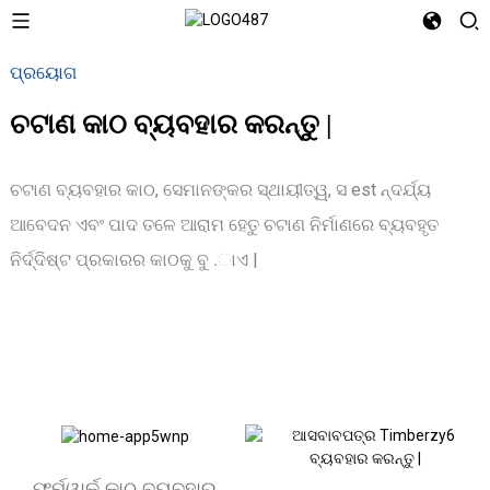
ପ୍ରୟୋଗ
ଚଟାଣ କାଠ ବ୍ୟବହାର କରନ୍ତୁ |
ଚଟାଣ ବ୍ୟବହାର କାଠ, ସେମାନଙ୍କର ସ୍ଥାୟୀତ୍ୱ, ସ est ନ୍ଦର୍ଯ୍ୟ
ଆବେଦନ ଏବଂ ପାଦ ତଳେ ଆରାମ ହେତୁ ଚଟାଣ ନିର୍ମାଣରେ ବ୍ୟବହୃତ
ନିର୍ଦ୍ଦିଷ୍ଟ ପ୍ରକାରର କାଠକୁ ବୁ .ାଏ |
ଫର୍ମୱାର୍କ କାଠ ବ୍ୟବହାର