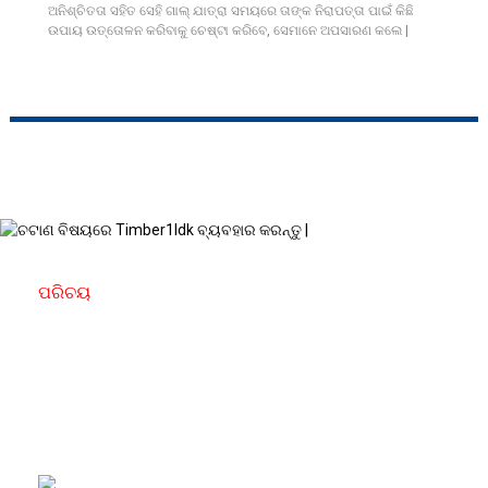
ଅନିଶ୍ଚିତତା ସହିତ ସେହି ଗାଲ୍ ଯାତ୍ରା ସମୟରେ ତାଙ୍କ ନିରାପତ୍ତା ପାଇଁ କିଛି
ଉପାୟ ଉତ୍ତୋଳନ କରିବାକୁ ଚେଷ୍ଟା କରିବେ, ସେମାନେ ଅପସାରଣ କଲେ |
ପରିଚୟ
ଚଟାଣ ବ୍ୟବହାର କାଠ ବିଷୟରେ |
ଚଟାଣ ବ୍ୟବହାର କାଠ, ସେମାନଙ୍କର ସ୍ଥାୟୀତ୍ୱ, ସ est
ନ୍ଦର୍ଯ୍ୟ ଆବେଦନ ଏବଂ ପାଦ ତଳେ ଆରାମ ହେତୁ ଚଟାଣ
ନିର୍ମାଣରେ ବ୍ୟବହୃତ ନିର୍ଦ୍ଦିଷ୍ଟ ପ୍ରକାରର କାଠକୁ ବୁ .ାଏ |