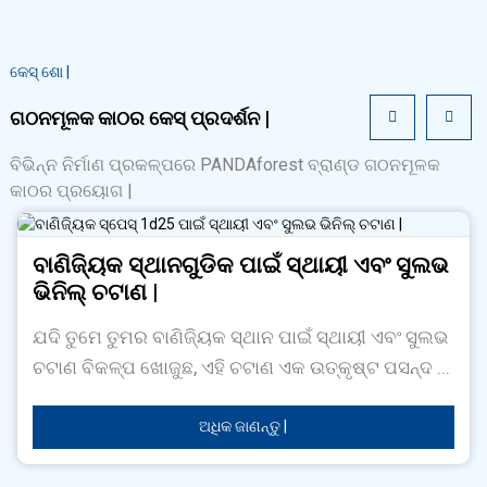
କେସ୍ ଶୋ |
ଗଠନମୂଳକ କାଠର କେସ୍ ପ୍ରଦର୍ଶନ |
ବିଭିନ୍ନ ନିର୍ମାଣ ପ୍ରକଳ୍ପରେ PANDAforest ବ୍ରାଣ୍ଡ ଗଠନମୂଳକ
କାଠର ପ୍ରୟୋଗ |
ବାଣିଜ୍ୟିକ ସ୍ଥାନଗୁଡିକ ପାଇଁ ସ୍ଥାୟୀ ଏବଂ ସୁଲଭ
ଭିନିଲ୍ ଚଟାଣ |
ଯଦି ତୁମେ ତୁମର ବାଣିଜ୍ୟିକ ସ୍ଥାନ ପାଇଁ ସ୍ଥାୟୀ ଏବଂ ସୁଲଭ
ଚଟାଣ ବିକଳ୍ପ ଖୋଜୁଛ, ଏହି ଚଟାଣ ଏକ ଉତ୍କୃଷ୍ଟ ପସନ୍ଦ ...
ଅଧିକ ଜାଣନ୍ତୁ |