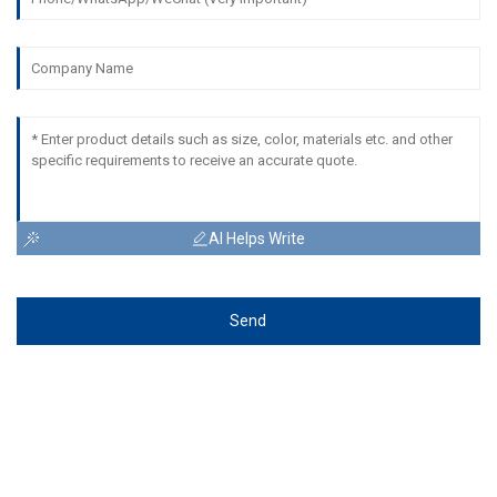
AI Helps Write
Send
ଆମ ସହିତ ସମ୍ପର୍କ କରନ୍ତୁ!