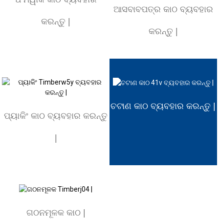
ଆସବାବପତ୍ର କାଠ ବ୍ୟବହାର
କରନ୍ତୁ |
କରନ୍ତୁ |
ଚଟାଣ କାଠ ବ୍ୟବହାର କରନ୍ତୁ |
ପ୍ୟାକିଂ କାଠ ବ୍ୟବହାର କରନ୍ତୁ
|
ଗଠନମୂଳକ କାଠ |