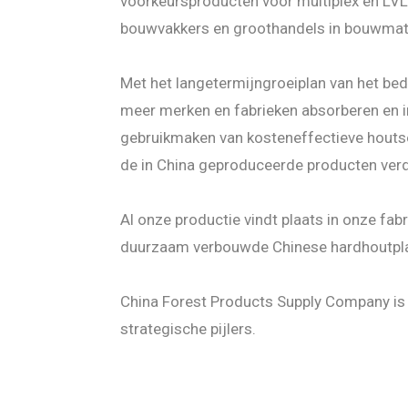
voorkeursproducten voor multiplex en LVL 
bouwvakkers en groothandels in bouwmate
Met het langetermijngroeiplan van het bedr
meer merken en fabrieken absorberen en i
gebruikmaken van kosteneffectieve houts
de in China geproduceerde producten verd
Al onze productie vindt plaats in onze fabr
duurzaam verbouwde Chinese hardhoutpl
China Forest Products Supply Company i
strategische pijlers.