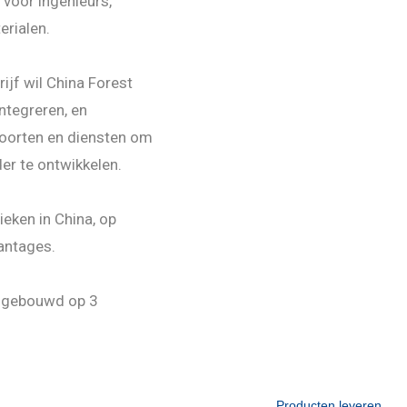
voor ingenieurs,
rialen.
ijf wil China Forest
ntegreren, en
oorten en diensten om
er te ontwikkelen.
ieken in China, op
antages.
s gebouwd op 3
Producten leveren