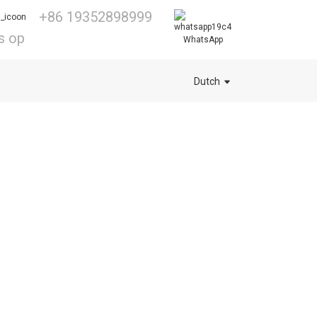
+86 19352898999
s op
WhatsApp
Dutch