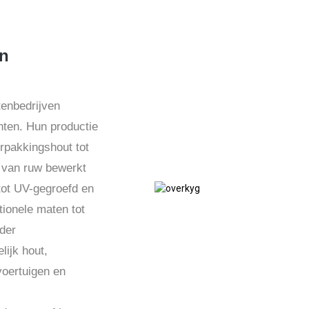
en
enbedrijven
nten. Hun productie
rpakkingshout tot
 van ruw bewerkt
ot UV-gegroefd en
ionele maten tot
der
lijk hout,
voertuigen en