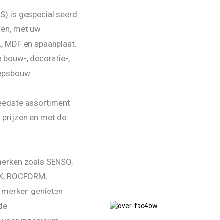
S) is gespecialiseerd
ten, met uw
L, MDF en spaanplaat.
 bouw-, decoratie-,
eepsbouw.
reedste assortiment
 prijzen en met de
 merken zoals SENSO,
K, ROCFORM,
merken genieten
de