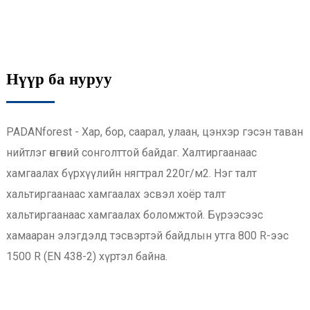
Нүүр ба нуруу
PADANforest - Хар, бор, саарал, улаан, цэнхэр гэсэн таван
нийтлэг өнгөний сонголттой байдаг. Халтиргаанаас
хамгаалах бүрхүүлийн нягтрал 220г/м2. Нэг талт
хальтиргаанаас хамгаалах эсвэл хоёр талт
хальтиргаанаас хамгаалах боломжтой. Бүрээсээс
хамааран элэгдэлд тэсвэртэй байдлын утга 800 R-ээс
1500 R (EN 438-2) хүртэл байна.