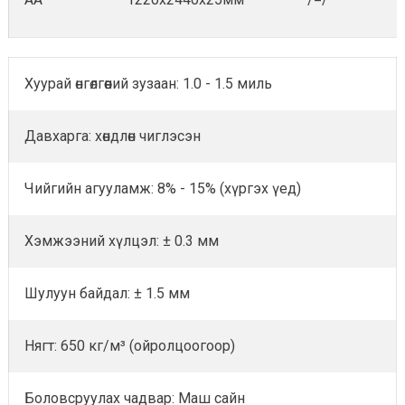
Хуурай өнгөлгөөний зузаан: 1.0 - 1.5 миль
Давхарга: хөндлөн чиглэсэн
Чийгийн агууламж: 8% - 15% (хүргэх үед)
Хэмжээний хүлцэл: ± 0.3 мм
Шулуун байдал: ± 1.5 мм
Нягт: 650 кг/м³ (ойролцоогоор)
Боловсруулах чадвар: Маш сайн