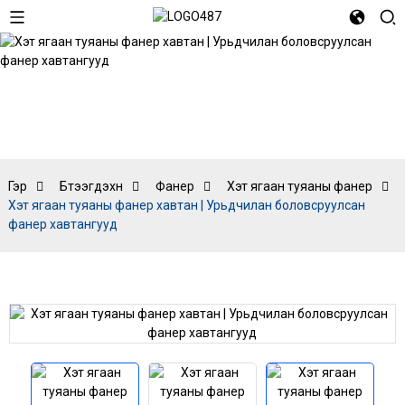
Хэт ягаан
туяаны фанер
Гэр
Бүтээгдэхүүн
Фанер
Хэт ягаан туяаны фанер
Хэт ягаан туяаны фанер хавтан | Урьдчилан боловсруулсан
фанер хавтангууд