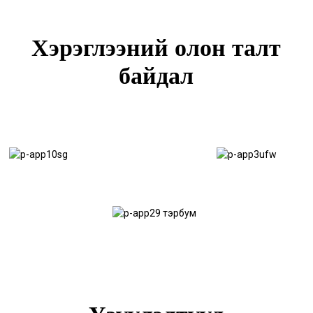
Хэрэглээний олон талт
байдал
Ванны
Барилгын
шал
шат
Чиргүүл
шал