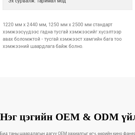
Эх сурвалж: Таримал мод
1220 мм x 2440 мм, 1250 мм x 2500 мм стандарт
хэмжээсүүдээс гадна тусгай хэмжээсийг хүсэлтээр
авах боломжтой - тусгай хэмжээст хамгийн бага тоо
хэмжээний шаардлага байж болно.
Нэг цэгийн OEM & ODM үйл
Бид таны шаардлагын дагуу OEM захиалгыг өгч, өөрийн кино фане