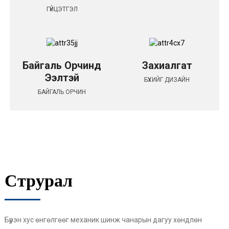
ГҮЙЦЭТГЭЛ
Байгаль Орчинд
Захиалгат
Ээлтэй
БҮХИЙГ ДИЗАЙН
БАЙГАЛЬ ОРЧИН
Струрал
Бүрэн хус өнгөлгөөг механик шинж чанарын дагуу хөндлөн