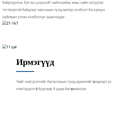
байрлуулна. Хэт их цоорхойг зайлсхийж, маш сайн хатуулаг,
тогтвортой байдлыг хангахын тулд митер холболт ба халуун
хайлмал утсан холболтыг ашигладаг.
Ирмэгүүд
Чийг нэвтрэлтийг багасгахын тулд ирмэгийг үйлдвэрт ус
нэвтэрдэггүй будгаар 4 удаа битүүмжилсэн.