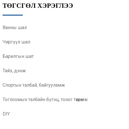
ТӨГСГӨЛ ХЭРЭГЛЭЭ
Ванны шал
Чиргүүл шал
Барилгын шат
Тайз, дэнж
Спортын талбай, байгууламж
Тоглоомын талбайн бүтэц, тоног төхөөрөмж
DIY