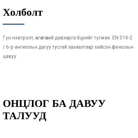
Холболт
Гүн нэвтрэлт, өнгөлгөөний давхарга бүрийг түгжих. EN 314-2
/ ​​6-р ангиллын дагуу тусгай захиалгаар хийсэн фенолын
цавуу.
ОНЦЛОГ БА ДАВУУ
ТАЛУУД