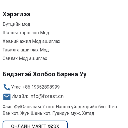
Хэрэглээ
Бүтцийн мод
Шалны хэрэглээ Мод
Хэвний ажил Мод ашиглах
Тавилга ашиглах Мод
Савлах Мод ашиглах
Бидэнтэй Холбоо Барина Уу
Утас: +86 19352898999
Имэйл: info@forest.cn
Хаяг: ФүЮань зам 7 тоот.Нанша үйлдвэрийн бүс. Шен
Ван хот. Жун Шань хот. Гуандун муж, Хятад
ОНЛАЙН МАЯГТ ХҮСЭХ