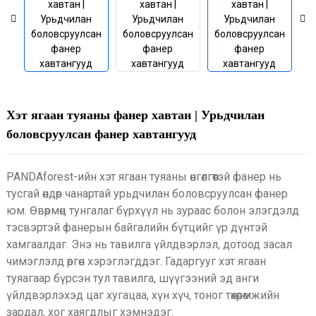
Хэт ягаан туяаны фанер хавтан | Урьдчилан
боловсруулсан фанер хавтангууд
PANDAforest-ийн хэт ягаан туяаны өнгөлгөөтэй фанер нь
тусгай өндөр чанартай урьдчилан боловсруулсан фанер
юм. Өвөрмөц тунгалаг бүрхүүл нь зураас болон элэгдэлд
тэсвэртэй фанерын байгалийн бүтцийг үр дүнтэй
хамгаалдаг. Энэ нь тавилга үйлдвэрлэл, дотоод засал
чимэглэлд өргөн хэрэглэгддэг. Гадаргууг хэт ягаан
туяагаар бүрсэн тул тавилга, шүүгээний эд анги
үйлдвэрлэхэд цаг хугацаа, хүн хүч, тоног төхөөрөмжийн
зардал, хог хаягдлыг хэмнэдэг.