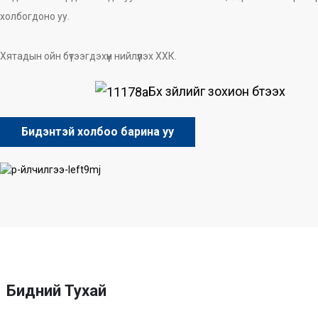
холбогдоно уу.
Хятадын ойн бүтээгдэхүүн нийлүүлэх ХХК.
Бүх зүйлийг зохион бүтээх
Бидэнтэй холбоо барина уу
Бидний Тухай