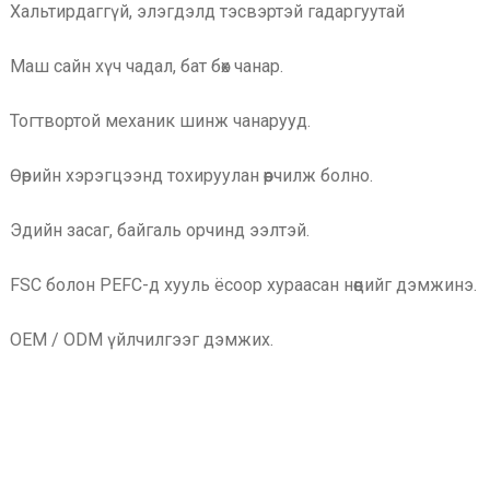
Хальтирдаггүй, элэгдэлд тэсвэртэй гадаргуутай
Маш сайн хүч чадал, бат бөх чанар.
Тогтвортой механик шинж чанарууд.
Өөрийн хэрэгцээнд тохируулан өөрчилж болно.
Эдийн засаг, байгаль орчинд ээлтэй.
FSC болон PEFC-д хууль ёсоор хураасан нөөцийг дэмжинэ.
OEM / ODM үйлчилгээг дэмжих.