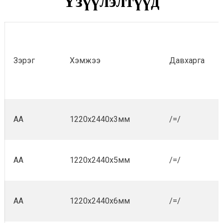
Үзүүлэлтүүд
Зэрэг
Хэмжээ
Давхарга
АА
1220x2440x3мм
/=/
АА
1220x2440x5мм
/=/
АА
1220x2440x6мм
/=/