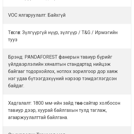
VOC ялгаруулалт: Байхгүй
Төгсгөл: Зүлгүүргүй нүүр, зүлгүүр / T&G / Ирмэгийн
тууз
Брэнд: PANDAFOREST фанерын тавиур бүрийг
үйлдвэрлэлийн хяналтын стандартад нийцэж
байгааг тодорхойлох, нотлох зорилгоор дор хаяж
нэг удаа бүтээгдэхүүний нэрээр тэмдэглэгдсэн
байдаг.
Хадгалалт: 1800 мм-ийн зайд төвөөс сайтар холбосон
тавиур дээр, хуурай байлгахын тулд таглаж,
агааржуулалттай байлгана.