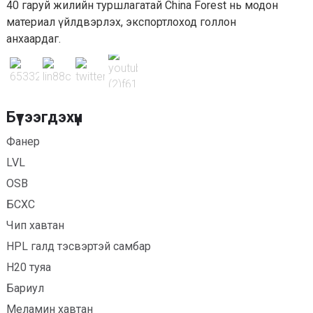
40 гаруй жилийн туршлагатай China Forest нь модон
материал үйлдвэрлэх, экспортлоход голлон
анхаардаг.
Бүтээгдэхүүн
Фанер
LVL
OSB
БСХС
Чип хавтан
HPL галд тэсвэртэй самбар
H20 туяа
Бариул
Меламин хавтан