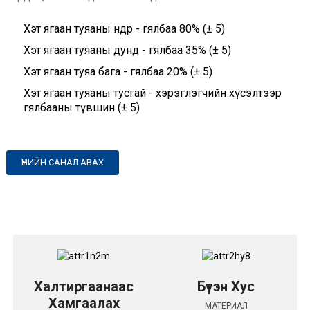
Хэт ягаан туяаны өндөр - гялбаа 80% (± 5)
Хэт ягаан туяаны дунд - гялбаа 35% (± 5)
Хэт ягаан туяа бага - гялбаа 20% (± 5)
Хэт ягаан туяаны тусгай - хэрэглэгчийн хүсэлтээр
гялбааны түвшин (± 5)
ҮНИЙН САНАЛ АВАХ
Халтиргаанаас
Бүтэн Хус
Хамгаалах
МАТЕРИАЛ