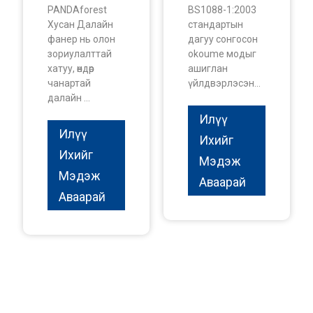
PANDAforest
BS1088-1:2003
Хусан Далайн
стандартын
фанер нь олон
дагуу сонгосон
зориулалттай
okoume модыг
хатуу, өндөр
ашиглан
чанартай
үйлдвэрлэсэн...
далайн ...
Илүү
Илүү
Ихийг
Ихийг
Мэдэж
Мэдэж
Аваарай
Аваарай