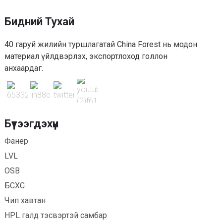
Бидний Тухай
40 гаруй жилийн туршлагатай China Forest нь модон
материал үйлдвэрлэх, экспортлоход голлон
анхаардаг.
Бүтээгдэхүүн
Фанер
LVL
OSB
БСХС
Чип хавтан
HPL галд тэсвэртэй самбар