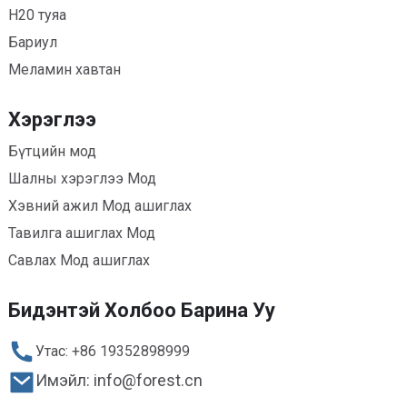
H20 туяа
Бариул
Меламин хавтан
Хэрэглээ
Бүтцийн мод
Шалны хэрэглээ Мод
Хэвний ажил Мод ашиглах
Тавилга ашиглах Мод
Савлах Мод ашиглах
Бидэнтэй Холбоо Барина Уу
Утас: +86 19352898999
Имэйл: info@forest.cn