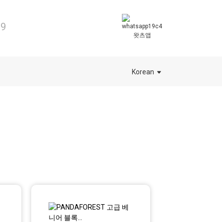
99
왓츠앱
Korean