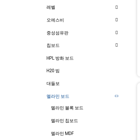
레벨
오에스비
중성섬유판
칩보드
HPL 방화 보드
H20 빔
대들보
멜라민 보드
멜라민 블록 보드
멜라민 칩보드
멜라민 MDF