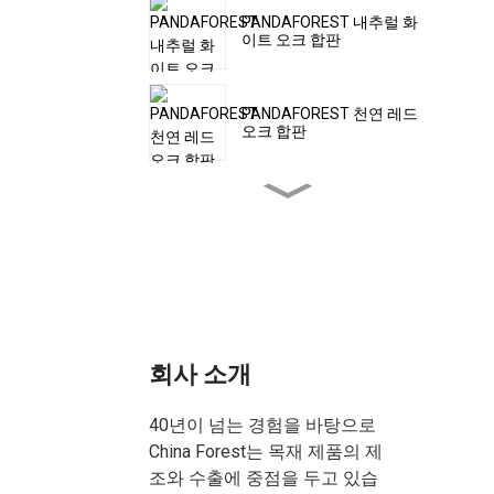
PANDAFOREST 내추럴 화
이트 오크 합판
PANDAFOREST 천연 레드
오크 합판
PANDAFOREST 천연 애쉬
합판
너도밤나무 합판 | 너도밤나
무 베니어 합판 보드
회사 소개
PANDAFOREST 필름 처리
합판 자작나무
40년이 넘는 경험을 바탕으로
China Forest는 목재 제품의 제
조와 수출에 중점을 두고 있습
사펠리 합판 | 사펠리 베니