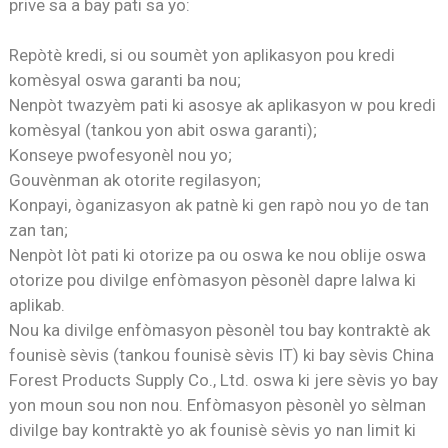
prive sa a bay pati sa yo:
Repòtè kredi, si ou soumèt yon aplikasyon pou kredi
komèsyal oswa garanti ba nou;
Nenpòt twazyèm pati ki asosye ak aplikasyon w pou kredi
komèsyal (tankou yon abit oswa garanti);
Konseye pwofesyonèl nou yo;
Gouvènman ak otorite regilasyon;
Konpayi, òganizasyon ak patnè ki gen rapò nou yo de tan
zan tan;
Nenpòt lòt pati ki otorize pa ou oswa ke nou oblije oswa
otorize pou divilge enfòmasyon pèsonèl dapre lalwa ki
aplikab.
Nou ka divilge enfòmasyon pèsonèl tou bay kontraktè ak
founisè sèvis (tankou founisè sèvis IT) ki bay sèvis China
Forest Products Supply Co., Ltd. oswa ki jere sèvis yo bay
yon moun sou non nou. Enfòmasyon pèsonèl yo sèlman
divilge bay kontraktè yo ak founisè sèvis yo nan limit ki