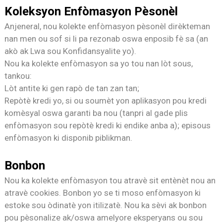
Koleksyon Enfòmasyon Pèsonèl
Anjeneral, nou kolekte enfòmasyon pèsonèl dirèkteman
nan men ou sof si li pa rezonab oswa enposib fè sa (an
akò ak Lwa sou Konfidansyalite yo).
Nou ka kolekte enfòmasyon sa yo tou nan lòt sous,
tankou:
Lòt antite ki gen rapò de tan zan tan;
Repòtè kredi yo, si ou soumèt yon aplikasyon pou kredi
komèsyal oswa garanti ba nou (tanpri al gade plis
enfòmasyon sou repòtè kredi ki endike anba a); epi
sous
enfòmasyon ki disponib piblikman.
Bonbon
Nou ka kolekte enfòmasyon tou atravè sit entènèt nou an
atravè cookies. Bonbon yo se ti moso enfòmasyon ki
estoke sou òdinatè yon itilizatè. Nou ka sèvi ak bonbon
pou pèsonalize ak/oswa amelyore eksperyans ou sou