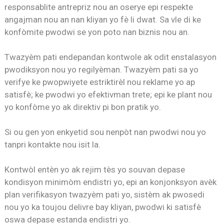
responsablite antrepriz nou an oserye epi respekte
angajman nou an nan kliyan yo fè li dwat. Sa vle di ke
konfòmite pwodwi se yon poto nan biznis nou an.
Twazyèm pati endepandan kontwole ak odit enstalasyon
pwodiksyon nou yo regilyèman. Twazyèm pati sa yo
verifye ke pwopwiyete estriktirèl nou reklame yo ap
satisfè; ke pwodwi yo efektivman trete; epi ke plant nou
yo konfòme yo ak direktiv pi bon pratik yo.
Si ou gen yon enkyetid sou nenpòt nan pwodwi nou yo
tanpri kontakte nou isit la.
Kontwòl entèn yo ak rejim tès yo souvan depase
kondisyon minimòm endistri yo, epi an konjonksyon avèk
plan verifikasyon twazyèm pati yo, sistèm ak pwosedi
nou yo ka toujou delivre bay kliyan, pwodwi ki satisfè
oswa depase estanda endistri yo.