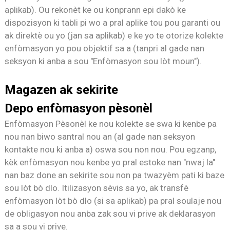
aplikab). Ou rekonèt ke ou konprann epi dakò ke
dispozisyon ki tabli pi wo a pral aplike tou pou garanti ou
ak direktè ou yo (jan sa aplikab) e ke yo te otorize kolekte
enfòmasyon yo pou objektif sa a (tanpri al gade nan
seksyon ki anba a sou "Enfòmasyon sou lòt moun").
Magazen ak sekirite
Depo enfòmasyon pèsonèl
Enfòmasyon Pèsonèl ke nou kolekte se swa ki kenbe pa
nou nan biwo santral nou an (al gade nan seksyon
kontakte nou ki anba a) oswa sou non nou. Pou egzanp,
kèk enfòmasyon nou kenbe yo pral estoke nan "nwaj la"
nan baz done an sekirite sou non pa twazyèm pati ki baze
sou lòt bò dlo. Itilizasyon sèvis sa yo, ak transfè
enfòmasyon lòt bò dlo (si sa aplikab) pa pral soulaje nou
de obligasyon nou anba zak sou vi prive ak deklarasyon
sa a sou vi prive.