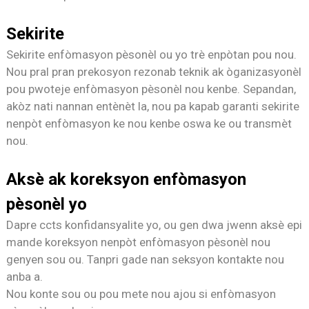
Sekirite
Sekirite enfòmasyon pèsonèl ou yo trè enpòtan pou nou.
Nou pral pran prekosyon rezonab teknik ak òganizasyonèl
pou pwoteje enfòmasyon pèsonèl nou kenbe. Sepandan,
akòz nati nannan entènèt la, nou pa kapab garanti sekirite
nenpòt enfòmasyon ke nou kenbe oswa ke ou transmèt
nou.
Aksè ak koreksyon enfòmasyon
pèsonèl yo
Dapre ccts konfidansyalite yo, ou gen dwa jwenn aksè epi
mande koreksyon nenpòt enfòmasyon pèsonèl nou
genyen sou ou. Tanpri gade nan seksyon kontakte nou
anba a.
Nou konte sou ou pou mete nou ajou si enfòmasyon