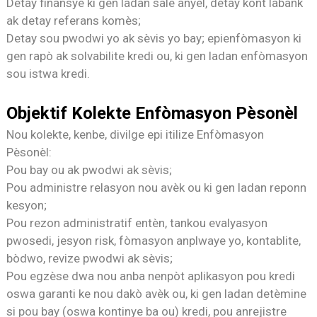
Detay finansye ki gen ladan salè anyèl, detay kont labank
ak detay referans komès;
Detay sou pwodwi yo ak sèvis yo bay; epi
enfòmasyon ki
gen rapò ak solvabilite kredi ou, ki gen ladan enfòmasyon
sou istwa kredi.
Objektif Kolekte Enfòmasyon Pèsonèl
Nou kolekte, kenbe, divilge epi itilize Enfòmasyon
Pèsonèl:
Pou bay ou ak pwodwi ak sèvis;
Pou administre relasyon nou avèk ou ki gen ladan reponn
kesyon;
Pou rezon administratif entèn, tankou evalyasyon
pwosedi, jesyon risk, fòmasyon anplwaye yo, kontablite,
bòdwo, revize pwodwi ak sèvis;
Pou egzèse dwa nou anba nenpòt aplikasyon pou kredi
oswa garanti ke nou dakò avèk ou, ki gen ladan detèmine
si pou bay (oswa kontinye ba ou) kredi, pou anrejistre