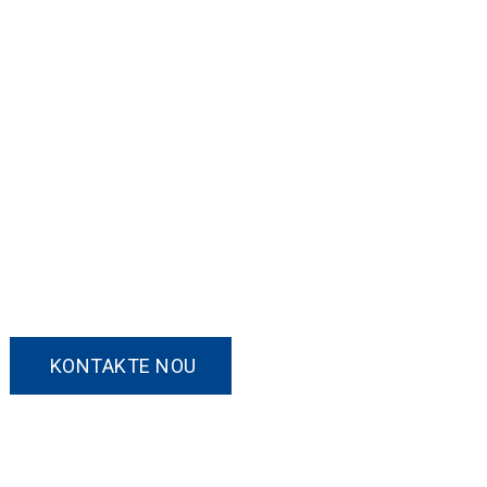
Kontakte Nou!
Si w enterese nan nenpòt nan pwodwi nou yo
oswa ou ta renmen diskite sou yon lòd
Customized, tanpri ou lib pou kontakte nou.
KONTAKTE NOU