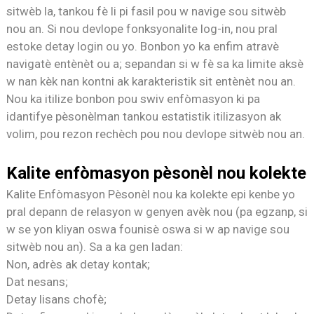
sitwèb la, tankou fè li pi fasil pou w navige sou sitwèb
nou an. Si nou devlope fonksyonalite log-in, nou pral
estoke detay login ou yo. Bonbon yo ka enfim atravè
navigatè entènèt ou a; sepandan si w fè sa ka limite aksè
w nan kèk nan kontni ak karakteristik sit entènèt nou an.
Nou ka itilize bonbon pou swiv enfòmasyon ki pa
idantifye pèsonèlman tankou estatistik itilizasyon ak
volim, pou rezon rechèch pou nou devlope sitwèb nou an.
Kalite enfòmasyon pèsonèl nou kolekte
Kalite Enfòmasyon Pèsonèl nou ka kolekte epi kenbe yo
pral depann de relasyon w genyen avèk nou (pa egzanp, si
w se yon kliyan oswa founisè oswa si w ap navige sou
sitwèb nou an). Sa a ka gen ladan:
Non, adrès ak detay kontak;
Dat nesans;
Detay lisans chofè;