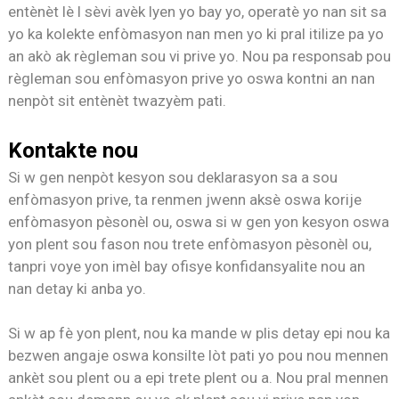
entènèt lè l sèvi avèk lyen yo bay yo, operatè yo nan sit sa
yo ka kolekte enfòmasyon nan men yo ki pral itilize pa yo
an akò ak règleman sou vi prive yo. Nou pa responsab pou
règleman sou enfòmasyon prive yo oswa kontni an nan
nenpòt sit entènèt twazyèm pati.
Kontakte nou
Si w gen nenpòt kesyon sou deklarasyon sa a sou
enfòmasyon prive, ta renmen jwenn aksè oswa korije
enfòmasyon pèsonèl ou, oswa si w gen yon kesyon oswa
yon plent sou fason nou trete enfòmasyon pèsonèl ou,
tanpri voye yon imèl bay ofisye konfidansyalite nou an
nan detay ki anba yo.
Si w ap fè yon plent, nou ka mande w plis detay epi nou ka
bezwen angaje oswa konsilte lòt pati yo pou nou mennen
ankèt sou plent ou a epi trete plent ou a. Nou pral mennen