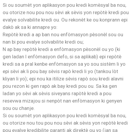
Si ou soumèt yon aplikasyon pou kredi komèsyal ba nou,
ou otorize nou pou nou sèvi ak sèvis yon repòtè kredi pou
evalye solvabilite kredi ou. Ou rekonèt ke ou konprann epi
dakò ak sa ki annapre yo:
Repòtè kredi a ap ban nou enfòmasyon pèsonèl sou ou
nan bi pou evalye solvabilite kredi ou;
N ap bay repòtè kredi a enfòmasyon pèsonèl ou yo (ki
gen ladan l enfòmasyon defo, si sa aplikab) epi repòtè
kredi sa a pral kenbe enfòmasyon sa yo sou sistèm li yo
epi sèvi ak li pou bay sèvis rapò kredi li yo (tankou lòt
kliyan li yo); epi nou ka itilize sèvis rapò sou kredi alavni
pou rezon ki gen rapò ak bay kredi pou ou. Sa ka gen
ladan yo sèvi ak sèvis siveyans rapòtè kredi a pou
resevwa mizajou si nenpòt nan enfòmasyon ki genyen
sou ou chanje.
Si ou soumèt yon aplikasyon pou kredi komèsyal ba nou,
ou otorize nou tou pou nou sèvi ak sèvis yon repòtè kredi
pou evalye kredibilite garanti ak direktè ou yo (jan sa