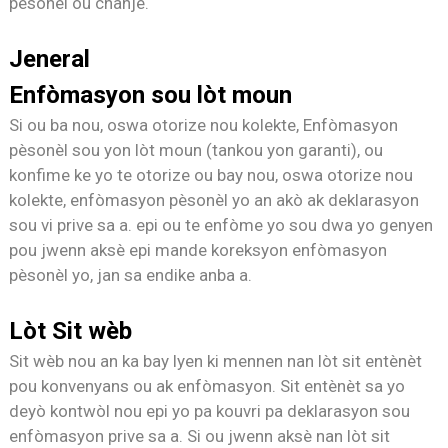
pèsonèl ou chanje.
Jeneral
Enfòmasyon sou lòt moun
Si ou ba nou, oswa otorize nou kolekte, Enfòmasyon
pèsonèl sou yon lòt moun (tankou yon garanti), ou
konfime ke yo te otorize ou bay nou, oswa otorize nou
kolekte, enfòmasyon pèsonèl yo an akò ak deklarasyon
sou vi prive sa a. epi ou te enfòme yo sou dwa yo genyen
pou jwenn aksè epi mande koreksyon enfòmasyon
pèsonèl yo, jan sa endike anba a.
Lòt Sit wèb
Sit wèb nou an ka bay lyen ki mennen nan lòt sit entènèt
pou konvenyans ou ak enfòmasyon. Sit entènèt sa yo
deyò kontwòl nou epi yo pa kouvri pa deklarasyon sou
enfòmasyon prive sa a. Si ou jwenn aksè nan lòt sit