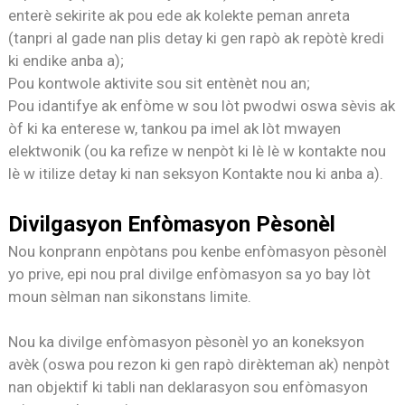
enterè sekirite ak pou ede ak kolekte peman anreta
(tanpri al gade nan plis detay ki gen rapò ak repòtè kredi
ki endike anba a);
Pou kontwole aktivite sou sit entènèt nou an;
Pou idantifye ak enfòme w sou lòt pwodwi oswa sèvis ak
òf ki ka enterese w, tankou pa imel ak lòt mwayen
elektwonik (ou ka refize w nenpòt ki lè lè w kontakte nou
lè w itilize detay ki nan seksyon Kontakte nou ki anba a).
Divilgasyon Enfòmasyon Pèsonèl
Nou konprann enpòtans pou kenbe enfòmasyon pèsonèl
yo prive, epi nou pral divilge enfòmasyon sa yo bay lòt
moun sèlman nan sikonstans limite.
Nou ka divilge enfòmasyon pèsonèl yo an koneksyon
avèk (oswa pou rezon ki gen rapò dirèkteman ak) nenpòt
nan objektif ki tabli nan deklarasyon sou enfòmasyon