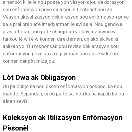
a nenpòt ki lè lè nou poste yon vèsyon ajou deklarasyon
sou enfòmasyon prive sa a sou sit entènèt nou an.
Vèsyon aktyalizasyon deklarasyon sou enfòmasyon prive
sa a pral pran efè imedyatman lè avi sa a. Nou gendwa
pran lòt etap pou pote chanjman yo bay atansyon w,
tankou lè w fè w konnen dirèkteman, an akò ak lwa ki
aplikab yo. Ou responsab pou revize deklarasyon sou
enfòmasyon prive sa a regilyèman pou asire w ke ou
konnen nenpòt mizajou.
Lòt Dwa ak Obligasyon
Ou pa oblije ba nou okenn enfòmasyon pèsonèl ke nou
mande. Sepandan, si ou pa fè sa, nou ka pa kapab ba ou
sèten sèvis.
Koleksyon ak Itilizasyon Enfòmasyon
Pèsonèl