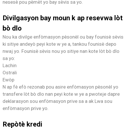
nesesè pou pèmèt yo bay sèvis sa yo.
Divilgasyon bay moun k ap resevwa lòt
bò dlo
Nou ka divilge enfòmasyon pèsonèl ou bay founisè sèvis
ki sitiye andeyò peyi kote w ye a, tankou founisè depo
nwaj yo. Founisè sèvis nou yo sitiye nan kote lòt bò dlo
sa yo:
Lachin
Ostrali
Ewòp
N ap fè efò rezonab pou asire enfòmasyon pèsonèl yo
transfere lòt bò dlo nan peyi kote w ye a pwoteje dapre
deklarasyon sou enfòmasyon prive sa a ak Lwa sou
enfòmasyon prive yo.
Repòtè kredi