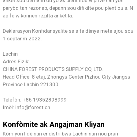
ankèt sou demann ou yo ak plent sou vi prive nan yon
peryòd tan rezonab, depann sou difikilte pou plent ou a. N
ap fè w konnen rezilta ankèt la.
Deklarasyon Konfidansyalite sa a te dènye mete ajou sou
1 septanm 2022.
Lachin
Adrès Fizik:
CHINA FOREST PRODUCTS SUPPLY CO, LTD.
Head Office: 8 etaj, Zhongyu Center Pizhou City Jiangsu
Province Lachin 221300
Telefòn: +86 19352898999
Imèl: info@forest.cn
Konfòmite ak Angajman Kliyan
Kòm yon lidè nan endistri bwa Lachin nan nou pran