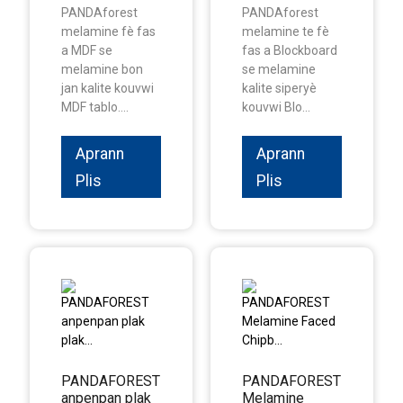
PANDAforest
PANDAforest
melamine fè fas
melamine te fè
a MDF se
fas a Blockboard
melamine bon
se melamine
jan kalite kouvwi
kalite siperyè
MDF tablo....
kouvwi Blo...
Aprann
Aprann
Plis
Plis
PANDAFOREST
PANDAFOREST
anpenpan plak
Melamine