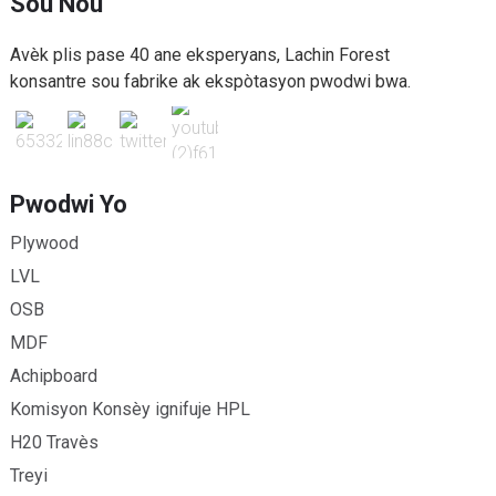
Sou Nou
Avèk plis pase 40 ane eksperyans, Lachin Forest
konsantre sou fabrike ak ekspòtasyon pwodwi bwa.
Pwodwi Yo
Plywood
LVL
OSB
MDF
Achipboard
Komisyon Konsèy ignifuje HPL
H20 Travès
Treyi