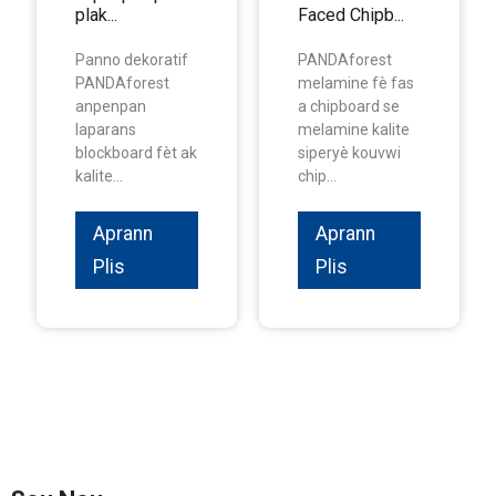
plak...
Faced Chipb...
Panno dekoratif
PANDAforest
PANDAforest
melamine fè fas
anpenpan
a chipboard se
laparans
melamine kalite
blockboard fèt ak
siperyè kouvwi
kalite...
chip...
Aprann
Aprann
Plis
Plis