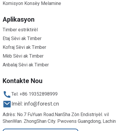
Komisyon Konsèy Melamine
Aplikasyon
Timber estriktirèl
Etaj Sèvi ak Timber
Kofraj Sèvi ak Timber
Mèb Sèvi ak Timber
Anbalaj Sèvi ak Timber
Kontakte Nou
Tel: +86 19352898999
Imèl: info@forest.cn
Adrès: No.7 FuYuan Road.NanSha Zòn Endistriyèl. vil
ShenWan. ZhongShan City. Pwovens Guangdong, Lachin