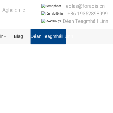
eolas@foraois.cn
 Aghaidh le
+86 19352898999
Déan Teagmháil Linn
ir
Blag
Déan Teagmháil Linn