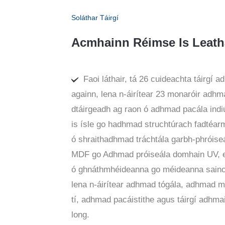
Soláthar Táirgí
Acmhainn Réimse Is Leat
Faoi láthair, tá 26 cuideachta táirgí 
againn, lena n-áirítear 23 monaróir adhma
dtáirgeadh ag raon ó adhmad pacála ind
is ísle go hadhmad struchtúrach fadtéar
ó shraithadhmad tráchtála garbh-phróise
MDF go Adhmad próiseála domhain UV, ei
ó ghnáthmhéideanna go méideanna sain
lena n-áirítear adhmad tógála, adhmad 
tí, adhmad pacáistithe agus táirgí adhmai
long.