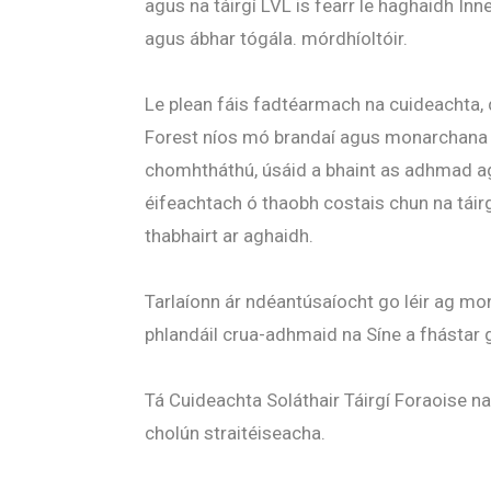
agus na táirgí LVL is fearr le haghaidh Innea
agus ábhar tógála. mórdhíoltóir.
Le plean fáis fadtéarmach na cuideachta,
Forest níos mó brandaí agus monarchana 
chomhtháthú, úsáid a bhaint as adhmad ag
éifeachtach ó thaobh costais chun na táirg
thabhairt ar aghaidh.
Tarlaíonn ár ndéantúsaíocht go léir ag mo
phlandáil crua-adhmaid na Síne a fhástar 
Tá Cuideachta Soláthair Táirgí Foraoise na
cholún straitéiseacha.