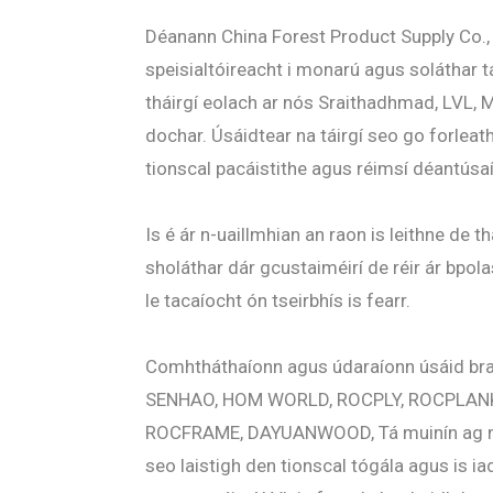
Déanann China Forest Product Supply Co.,
speisialtóireacht i monarú agus soláthar tá
tháirgí eolach ar nós Sraithadhmad, LVL, 
dochar. Úsáidtear na táirgí seo go forleath
tionscal pacáistithe agus réimsí déantúsaío
Is é ár n-uaillmhian an raon is leithne de t
sholáthar dár gcustaiméirí de réir ár bpola
le tacaíocht ón tseirbhís is fearr.
Comhtháthaíonn agus údaraíonn úsáid br
SENHAO, HOM WORLD, ROCPLY, ROCPLAN
ROCFRAME, DAYUANWOOD, Tá muinín ag na
seo laistigh den tionscal tógála agus is i