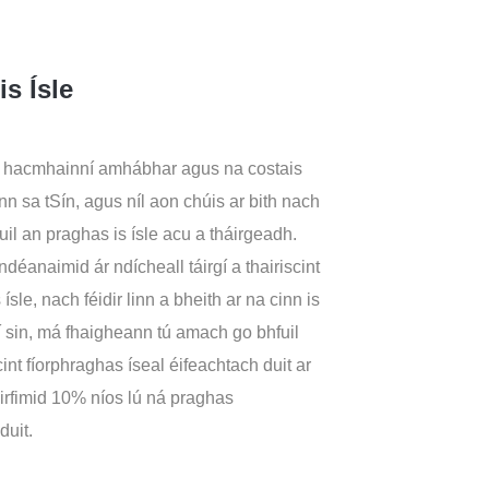
s Ísle
na hacmhainní amhábhar agus na costais
inn sa tSín, agus níl aon chúis ar bith nach
hfuil an praghas is ísle acu a tháirgeadh.
ndéanaimid ár ndícheall táirgí a thairiscint
sle, nach féidir linn a bheith ar na cinn is
rí sin, má fhaigheann tú amach go bhfuil
cint fíorphraghas íseal éifeachtach duit ar
irfimid 10% níos lú ná praghas
duit.