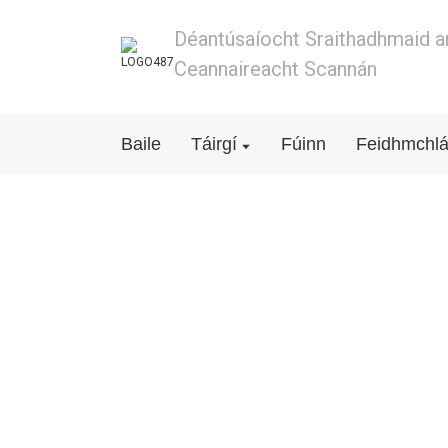
Déantúsaíocht Sraithadhmaid ar
Ceannaireacht Scannán
Baile
Táirgí
Fúinn
Feidhmchlá