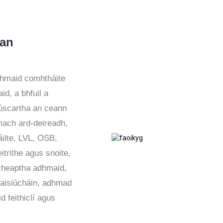
han
adhmaid comhtháite
id, a bhfuil a
iúscartha an ceann
mach ard-deireadh,
áilte, LVL, OSB,
trithe agus snoite,
cheaptha adhmaid,
maisiúcháin, adhmad
d feithiclí agus