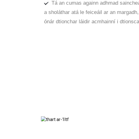
Tá an cumas againn adhmad sainche
a sholáthar atá le feiceáil ar an margadh,
ónár dtionchar láidir acmhainní i dtionsc