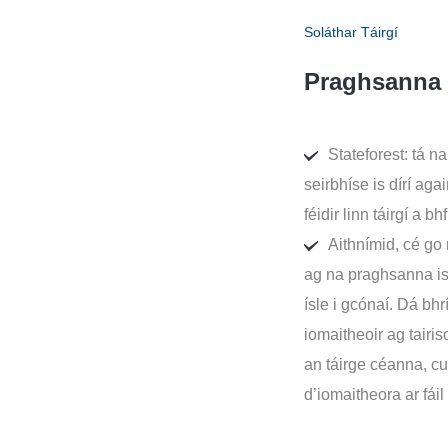
Soláthar Táirgí
Praghsanna i
Stateforest: tá 
seirbhíse is dírí aga
féidir linn táirgí a b
Aithnímid, cé go 
ag na praghsanna is í
ísle i gcónaí. Dá bh
iomaitheoir ag tairis
an táirge céanna, cu
d’iomaitheora ar fáil 