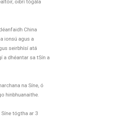
ltóir, oibrí tógála
 déanfaidh China
a ionsú agus a
us seirbhísí atá
í a dhéantar sa tSín a
narchana na Síne, ó
go hinbhuanaithe.
 Síne tógtha ar 3