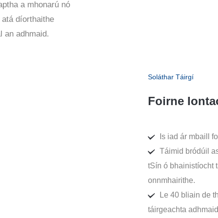
aptha a mhonarú nó
 atá díorthaithe
al an adhmaid.
Soláthar Táirgí
Foirne Ionta
Is iad ár mbaill 
Táimid bródúil as
tSín ó bhainistíocht 
onnmhairithe.
Le 40 bliain de th
táirgeachta adhmaid