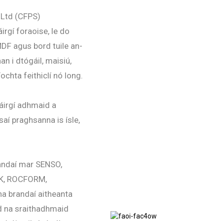
 Ltd (CFPS)
irgí foraoise, le do
MDF agus bord tuile an-
an i dtógáil, maisiú,
chta feithiclí nó long.
háirgí adhmaid a
saí praghsanna is ísle,
andaí mar SENSO,
K, ROCFORM,
 brandaí aitheanta
ad na sraithadhmaid