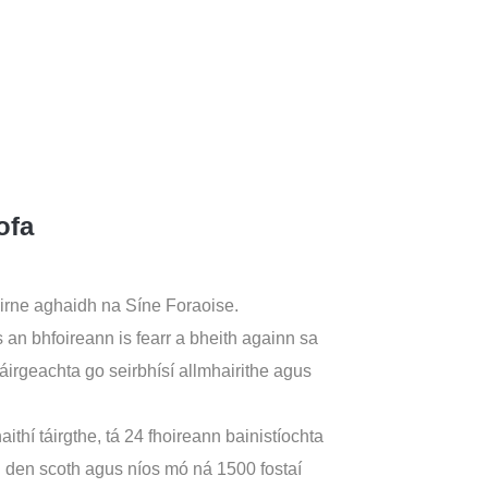
ofa
foirne aghaidh na Síne Foraoise.
 an bhfoireann is fearr a bheith againn sa
táirgeachta go seirbhísí allmhairithe agus
aithí táirgthe, tá 24 fhoireann bainistíochta
 den scoth agus níos mó ná 1500 fostaí