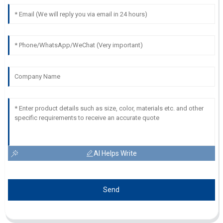
AI Helps Write
Send