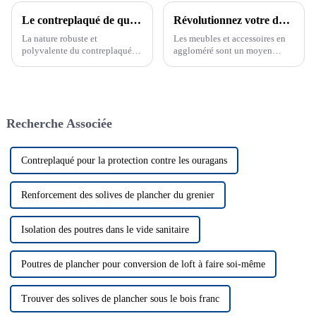
Le contreplaqué de qualité marine transforme l'industrie
Révolutionnez votre décoration intérieure avec des meubles et des accessoires en aggloméré
La nature robuste et
Les meubles et accessoires en
polyvalente du contreplaqué
aggloméré sont un moyen
de qualité marine, un
économique d'ajouter du style
incontournable dans les
et de la longévité à votre
environnements exigeants. Cet
décoration intérieure.
article...
Recherche Associée
Contreplaqué pour la protection contre les ouragans
Renforcement des solives de plancher du grenier
Isolation des poutres dans le vide sanitaire
Poutres de plancher pour conversion de loft à faire soi-même
Trouver des solives de plancher sous le bois franc