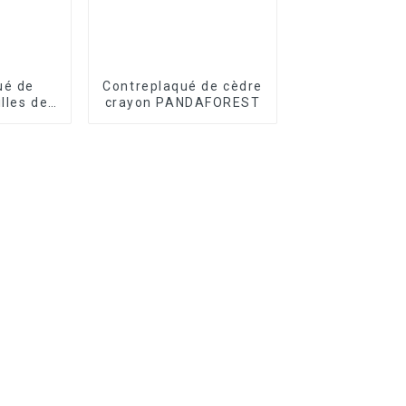
ué de
Contreplaqué de cèdre
illes de
crayon PANDAFOREST
ué de
u