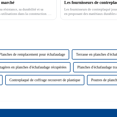
u marché
Les fournisseurs de contrepl
résistance, sa durabilité et sa
Les fournisseurs de contreplaqué jouen
es utilisations dans la construction. Le
en proposant des matériaux durables e
qualité supérieure connu pour sa
gamme de produits garantissant durab
Planches de remplacement pour échafaudage
Terrasse en planches d'éch
tagères en planches d'échafaudage récupérées
Planches d'échafaudage trai
Contreplaqué de coffrage recouvert de plastique
Poutres de planch