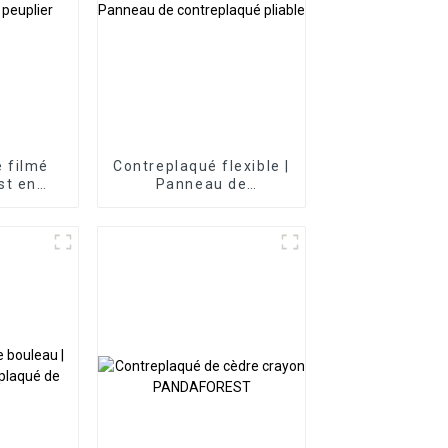
 filmé
Contreplaqué flexible |
st en
Panneau de
r
contreplaqué pliable