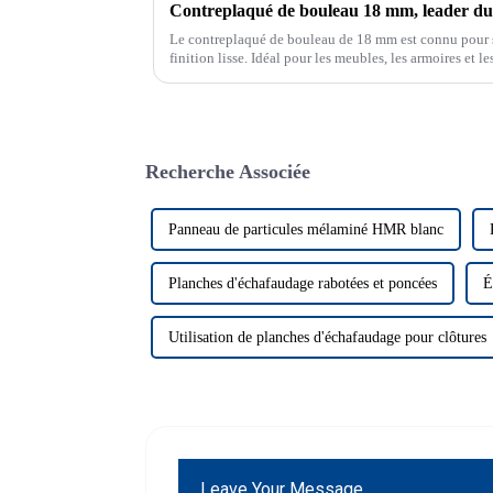
Contreplaqué de bouleau 18 mm, leader d
Le contreplaqué de bouleau de 18 mm est connu pour sa 
finition lisse. Idéal pour les meubles, les armoires et l
contreplaqué de bouleau de 18 mm est un matériau de 
durabilité et sa résistance.
Recherche Associée
Panneau de particules mélaminé HMR blanc
Planches d'échafaudage rabotées et poncées
É
Utilisation de planches d'échafaudage pour clôtures
Leave Your Message