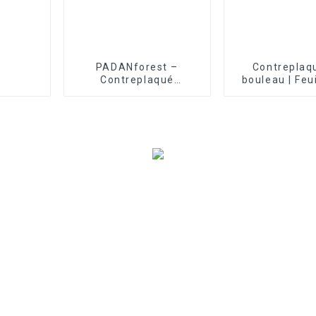
PADANforest –
Contreplaq
Contreplaqué
bouleau | Feu
plastique PP
contreplaq
boulea