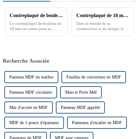
Contreplaqué de bouleau 18 mm, leader du marché
Contreplaqué de 18 mm – Révolutionner la construction et le design
Le contreplaqué de bouleau de
Dans le monde de la
18 mm est connu pour sa
construction et du design, le
résistance, sa durabilité et sa
contreplaqué de 18 mm se
finition lisse. Idéal pour les
distingue par sa durabilité et
meubles, les armoires et les
son adaptabilité.
utilisations dans la
construction. Le contreplaqué
Recherche Associée
de bouleau de 18 mm est un
matériau de qualité supérieure
connu pour sa durabilité et sa
résistance.
Panneau MDF en marbre
Feuilles de couverture en MDF
Panneau MDF circulaire
Mais et Perle Mdf
Mur d'accent en MDF
Panneau MDF apprêté
MDF de 1 pouce d'épaisseur
Panneaux d'escalier en MDF
Panneaux de MDF
MDF avec rainures