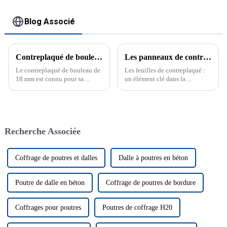
Blog Associé
Contreplaqué de bouleau 18 mm, leader du marché
Les panneaux de contreplaqué : un élément clé dans la construction
Le contreplaqué de bouleau de
Les feuilles de contreplaqué :
18 mm est connu pour sa
un élément clé dans la
résistance, sa durabilité et sa
construction Les feuilles de
finition lisse. Idéal pour les
contreplaqué sont essentielles
meubles, les armoires et les
dans les projets de
utilisations dans la
construction, offrant résistance
construction. Le contreplaqué
et polyvalence. Cet article
Recherche Associée
de bouleau de 18 mm est un
explore l'impact des feuilles de
matériau de qualité supérieure
contreplaqué, des panneaux de
connu pour sa durabilité et sa
contreplaqué et des panneaux
résistance.
de contreplaqué.
Coffrage de poutres et dalles
Dalle à poutres en béton
Poutre de dalle en béton
Coffrage de poutres de bordure
Coffrages pour poutres
Poutres de coffrage H20