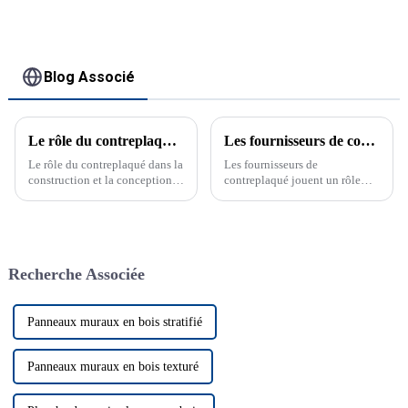
Blog Associé
Le rôle du contreplaqué dans la construction et la conception modernes
Les fournisseurs de contreplaqué transforment le marché
Le rôle du contreplaqué dans la
Les fournisseurs de
construction et la conception
contreplaqué jouent un rôle
modernes La polyvalence et les
crucial dans le secteur de la
avantages du contreplaqué
construction, en proposant des
dans la construction et la
matériaux durables et de haute
conception...
qualité. Ces fournisseurs
proposent une gamme de
Recherche Associée
produits garantissant durabilité
et performance.
Panneaux muraux en bois stratifié
Panneaux muraux en bois texturé