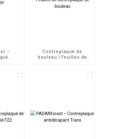
st –
Contreplaqué de
aqué
bouleau | Feuilles de
 PP
contreplaqué de
bouleau