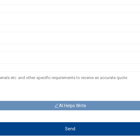
AI Helps Write
Send