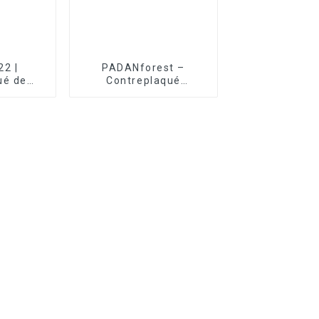
22 |
PADANforest –
ué de
Contreplaqué
ifié F22
antidérapant Trans