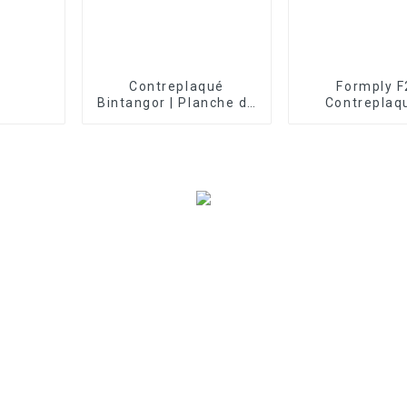
Contreplaqué
Formply F
Bintangor | Planche de
Contreplaq
bois contreplaqué de
coffrage cert
placage Bintangor