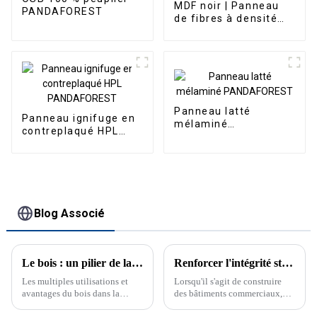
MDF noir | Panneau
PANDAFOREST
de fibres à densité
moyenne noir
Panneau latté
Panneau ignifuge en
mélaminé
contreplaqué HPL
PANDAFOREST
PANDAFOREST
Blog Associé
Le bois : un pilier de la construction moderne
Renforcer l'intégrité structurelle : Panneau OSB pour bâtiments commerciaux
Les multiples utilisations et
Lorsqu'il s'agit de construire
avantages du bois dans la
des bâtiments commerciaux,
construction, la décoration
l'intégrité structurelle garantie