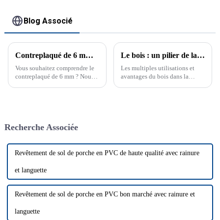
Blog Associé
Contreplaqué de 6 mm : la comparaison ultime du contreplaqué de 1/4 po, du contreplaqué de 1 4 po et du contreplaqué de 1/4 po
Le bois : un pilier de la construction moderne
Vous souhaitez comprendre le
Les multiples utilisations et
contreplaqué de 6 mm ? Nous
avantages du bois dans la
décomposons le contreplaqué
construction, la décoration
de 1/4 po, le contreplaqué de 1
intérieure et bien plus encore.
4 po et le contreplaqué de 1/4
Découvrez sa durabilité et ses
po dans cette comparaison
perspectives d'avenir.
approfondie, couvrant les
Recherche Associée
principales caractéristiques et
les prix. Le contreplaqué de 6
mm, également connu sous le
nom de contreplaqué de 1/4 po
Revêtement de sol de porche en PVC de haute qualité avec rainure
ou contreplaqué de 1/4 po, est
un contreplaqué de 1/4 po qui
et languette
est un contreplaqué de 1/4 po.
Revêtement de sol de porche en PVC bon marché avec rainure et
languette