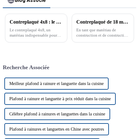
Blog Associé
Contreplaqué 4x8 : le matériau essentiel pour chaque projet de construction
Contreplaqué de 18 mm : un choix polyvalent et durable
Le contreplaqué 4x8, un
En tant que matériau de
matériau indispensable pour
construction et de construction,
tout projet de construction Le
le contreplaqué est un
contreplaqué 4x8, également
composant essentiel largement
connu sous le nom de
utilisé dans diverses
contreplaqué 4 x 8 ou
applications. Parmi les
contreplaqué 8x4, est un
différents types de
Recherche Associée
matériau polyvalent utilisé
contreplaqué disponibles sur le
dans la construction.
marché, un contreplaqué de 18
Découvrez ses ...
mm...
Meilleur plafond à rainure et languette dans la cuisine
Plafond à rainure et languette à prix réduit dans la cuisine
Célèbre plafond à rainures et languettes dans la cuisine
Plafond à rainures et languettes en Chine avec poutres