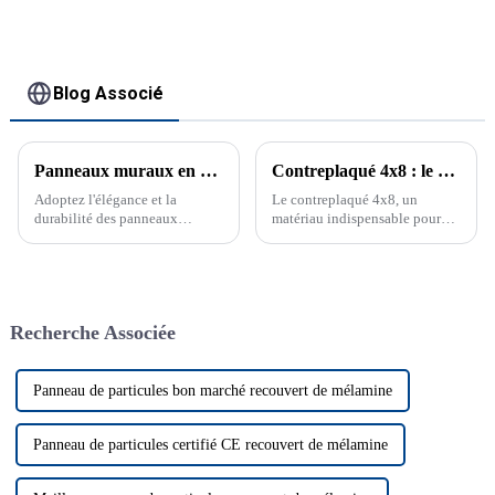
usages multiples
Blog Associé
Panneaux muraux en contreplaqué : des solutions élégantes et durables
Contreplaqué 4x8 : le matériau essentiel pour chaque projet de construction
Adoptez l'élégance et la
Le contreplaqué 4x8, un
durabilité des panneaux
matériau indispensable pour
muraux en contreplaqué
tout projet de construction Le
Panneau mural, panneaux
contreplaqué 4x8, également
muraux en contreplaqué,
connu sous le nom de
panneaux en bois, panneaux
contreplaqué 4 x 8 ou
muraux en bois, contreplaqué
contreplaqué 8x4, est un
Recherche Associée
décoratif, feuilles de
matériau polyvalent utilisé
contreplaqué, revêtement mural
dans la construction.
en bois, inté...
Découvrez ses ...
Panneau de particules bon marché recouvert de mélamine
Panneau de particules certifié CE recouvert de mélamine