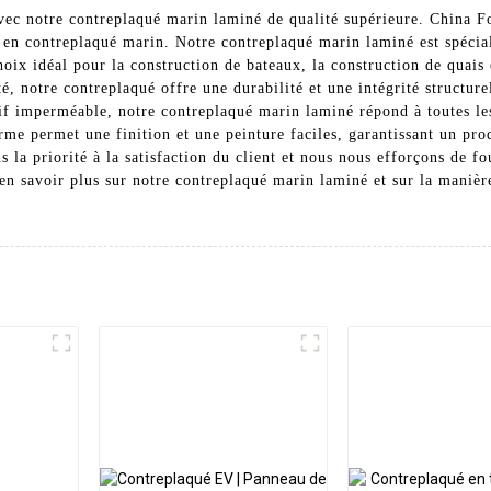
vec notre contreplaqué marin laminé de qualité supérieure. China F
s en contreplaqué marin. Notre contreplaqué marin laminé est spécia
choix idéal pour la construction de bateaux, la construction de quais
té, notre contreplaqué offre une durabilité et une intégrité structur
sif imperméable, notre contreplaqué marin laminé répond à toutes le
orme permet une finition et une peinture faciles, garantissant un pro
la priorité à la satisfaction du client et nous nous efforçons de fou
en savoir plus sur notre contreplaqué marin laminé et sur la manière