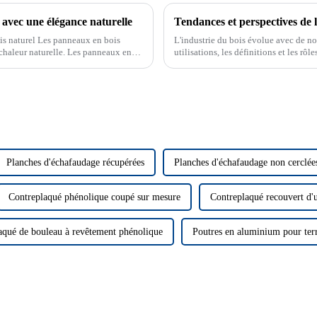
 avec une élégance naturelle
Tendances et perspectives de l
ois naturel Les panneaux en bois
L'industrie du bois évolue avec de no
chaleur naturelle. Les panneaux en
utilisations, les définitions et les rô
ion polyvalente.
dans la construction. Cet article explo
Planches d'échafaudage récupérées
Planches d'échafaudage non cerclée
Contreplaqué phénolique coupé sur mesure
Contreplaqué recouvert d'u
aqué de bouleau à revêtement phénolique
Poutres en aluminium pour ter