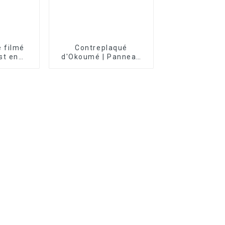
 filmé
Contreplaqué
st en
d'Okoumé | Panneau
r
de contreplaqué en
placage d'acajou