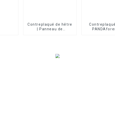
Contreplaqué de hêtre
Contreplaqué
| Panneau de
PANDAfore
contreplaqué en
peuplie
placage de hêtre