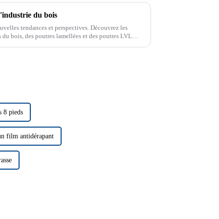
'industrie du bois
uvelles tendances et perspectives. Découvrez les
les du bois, des poutres lamellées et des poutres LVL
re ces éléments...
s 8 pieds
n film antidérapant
rasse