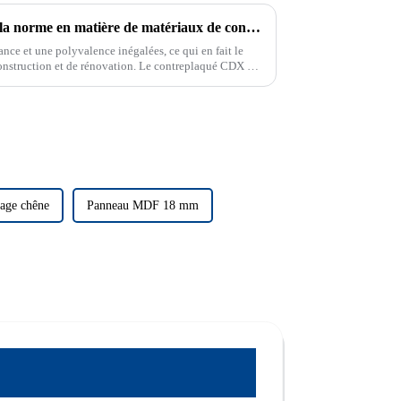
Le contreplaqué CDX établit la norme en matière de matériaux de construction durables et polyvalents
nce et une polyvalence inégalées, ce qui en fait le
construction et de rénovation. Le contreplaqué CDX est
gamme connu pour sa durabilité.
age chêne
Panneau MDF 18 mm