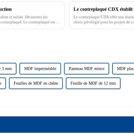
uction
alent et solide. Découvrez les
Le contreplaqué CDX offre une résista
de contreplaqué. Le contreplaqué est un
choix privilégié pour les projets de 
un matériau de construction haut de 
de 3 mm
MDF imperméable
Panneau MDF mince
MDF plac
m
Feuilles de MDF en chêne
Feuille de MDF de 12 mm