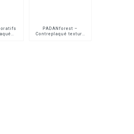
oratifs
PADANforest –
laqué
Contreplaqué texturé
aisie
antidérapant
REST