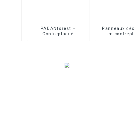
PADANforest –
Panneaux déc
Contreplaqué
en contrep
PADANforest PP de
plaqué fant
qualité supérieure
PANDAFO