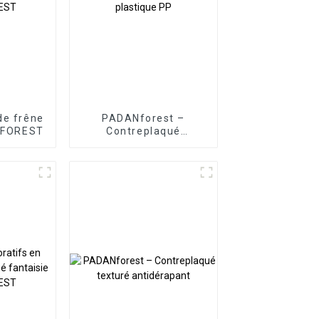
de frêne
PADANforest –
AFOREST
Contreplaqué
plastique PP