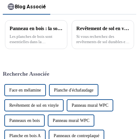
Blog Associé
Panneau en bois : la solution polyvalente pour la construction moderne
Revêtement de sol en vinyle durable et abordable pour les espaces commerciaux
Les planches de bois sont
Si vous recherchez des
essentielles dans la
revêtements de sol durables et
construction en raison de leur
abordables pour votre espace
résistance et de leur
commercial, ce revêtement de
polyvalence. Découvrez
sol est un excellent choix...
pourquoi elles constituent un
choix de premier ordre pour les
Recherche Associée
constructeurs. Les planches de
bois jouent un rôle crucial dans
la construction. Elles offrent
résistance et polyvalence.
Face en mélamine
Planche d'échafaudage
Revêtement de sol en vinyle
Panneau mural WPC
Panneaux en bois
Panneau mural WPC
Planche en bois A
Panneaux de contreplaqué