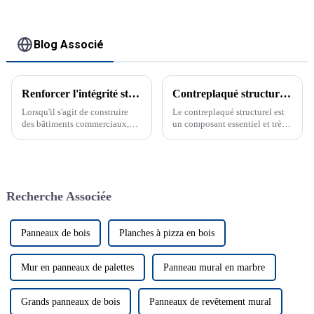
Blog Associé
Renforcer l'intégrité structurelle : Panneau OSB pour bâtiments commerciaux
Contreplaqué structurel : l'épine dorsale de la construction moderne
Lorsqu'il s'agit de construire
Le contreplaqué structurel est
des bâtiments commerciaux,
un composant essentiel et très
l'intégrité structurelle garantie
polyvalent dans les projets de
est d'une importance
construction, offrant la
primordiale...
résistance et la durabilité
nécessaires à une large gamme
d'applications. Qu'il soit utilisé
Recherche Associée
pour...
Panneaux de bois
Planches à pizza en bois
Mur en panneaux de palettes
Panneau mural en marbre
Grands panneaux de bois
Panneaux de revêtement mural