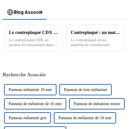
Blog Associé
Le contreplaqué CDX révolutionne l'industrie de la construction
Contreplaqué : un matériau de construction polyvalent et fiable
Le contreplaqué CDX, un
Le contreplaqué est un
produit révolutionnaire dans le
matériau de construction
monde de la construction, offre
polyvalent et fiable. Découvrez
une durabilité et une
ses avantages et ses
polyvalence inégalées. Cet
applications dans la
article...
construction et la conception.
Le contreplaqué, un matériau
Recherche Associée
de construction polyvalent et
fiable, offre de nombreux
avantages...
Panneau mélaminé 18 mm
Panneau de bois mélaminé
Panneau de mélamine de 16 mm
Panneau de mélamine mince
Panneau mélaminé gris
Panneau de mélamine de 10 mm