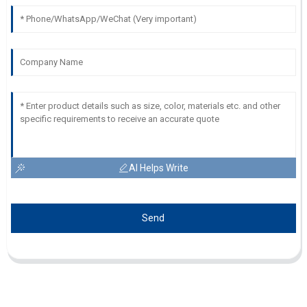
AI Helps Write
Send